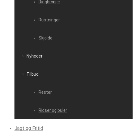
Ringbrynjer
Rustninger
Skjolde
Nyheder
Tilbud
Rester
Ridser og buler
Jagt og Fritid