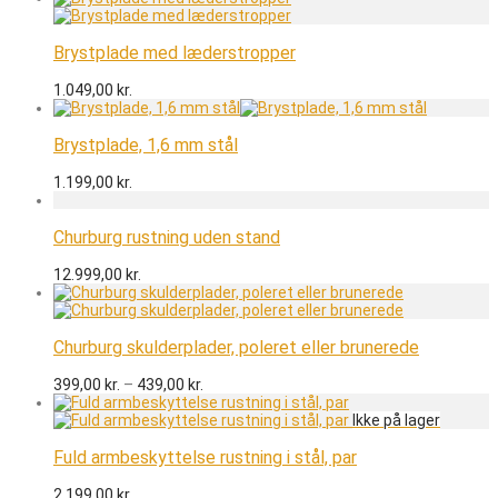
Brystplade med læderstropper
1.049,00
kr.
Brystplade, 1,6 mm stål
1.199,00
kr.
Churburg rustning uden stand
12.999,00
kr.
Churburg skulderplader, poleret eller brunerede
Prisinterval:
399,00
kr.
–
439,00
kr.
399,00 kr.
til
439,00 kr.
Fuld armbeskyttelse rustning i stål, par
2.199,00
kr.