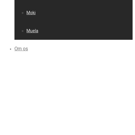
Moki
Muela
Om os