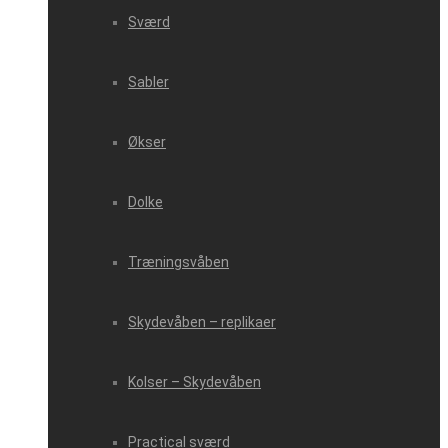
Sværd
Sabler
Økser
Dolke
Træningsvåben
Skydevåben – replikaer
Kolser – Skydevåben
Practical sværd