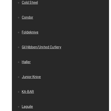
Cold Steel
Condor
Foldeknive
Gil Hibben/United Cutlery
Haller
Junior Knive
KA-BAR
Laguile