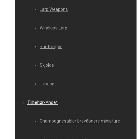
Larp Weapons
Windlass Larp
Rustninger
Skjolde
Tilbehør
Tilbehør/Andet
Champagnesabler brevåbnere miniature