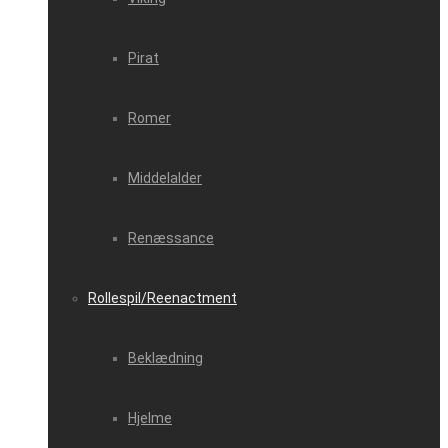
Pirat
Romer
Middelalder
Renæssance
Rollespil/Reenactment
Beklædning
Hjelme