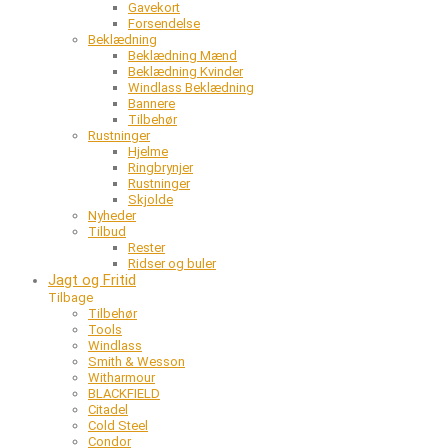
Gavekort
Forsendelse
Beklædning
Beklædning Mænd
Beklædning Kvinder
Windlass Beklædning
Bannere
Tilbehør
Rustninger
Hjelme
Ringbrynjer
Rustninger
Skjolde
Nyheder
Tilbud
Rester
Ridser og buler
Jagt og Fritid
Tilbage
Tilbehør
Tools
Windlass
Smith & Wesson
Witharmour
BLACKFIELD
Citadel
Cold Steel
Condor