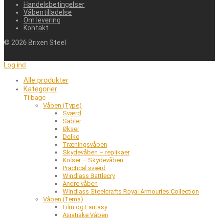
Handelsbetingelser
Våbentilladelse
Om levering
Kontakt
©
2026
Brixen Steel
Log ind
Alle produkter
Kategorier
Tilbage
Våben (Type)
Sværd
Sabler
Økser
Dolke
Træningsvåben
Skydevåben – replikaer
Kolser – Skydevåben
Practical sværd
Windlass Battlecry
Andre våben
Windlass Steelcrafts Royal Armouries Collection
Våben (Tema)
Film og Fantasy
Asiatiske Våben