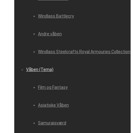
Windlass Battlecry
Andre våben
Windlass Steelcrafts Royal Armouries Collection
Våben (Tema)
Film og Fantasy
Asiatiske Våben
Samuraisværd