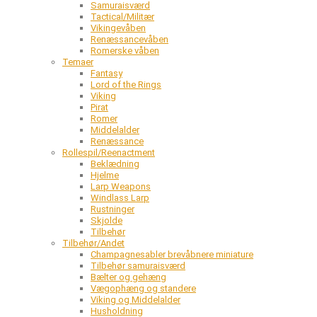
Samuraisværd
Tactical/Militær
Vikingevåben
Renæssancevåben
Romerske våben
Temaer
Fantasy
Lord of the Rings
Viking
Pirat
Romer
Middelalder
Renæssance
Rollespil/Reenactment
Beklædning
Hjelme
Larp Weapons
Windlass Larp
Rustninger
Skjolde
Tilbehør
Tilbehør/Andet
Champagnesabler brevåbnere miniature
Tilbehør samuraisværd
Bælter og gehæng
Vægophæng og standere
Viking og Middelalder
Husholdning