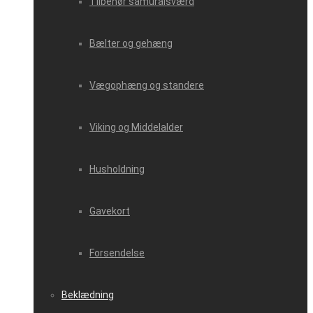
Tilbehør samuraisværd
Bælter og gehæng
Vægophæng og standere
Viking og Middelalder
Husholdning
Gavekort
Forsendelse
Beklædning