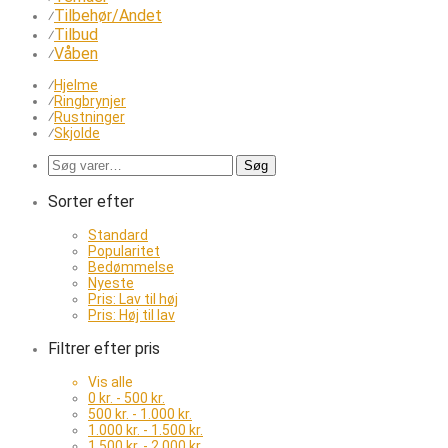
Tilbehør/Andet
⁄
Tilbud
⁄
Våben
⁄
⁄
Hjelme
⁄
Ringbrynjer
⁄
Rustninger
⁄
Skjolde
Søg
Søg
efter:
Sorter efter
Standard
Popularitet
Bedømmelse
Nyeste
Pris: Lav til høj
Pris: Høj til lav
Filtrer efter pris
Vis alle
0
kr.
-
500
kr.
500
kr.
-
1.000
kr.
1.000
kr.
-
1.500
kr.
1.500
kr.
-
2.000
kr.