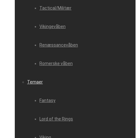
Tactical/Militær
Vikingevåben
Renæssancevåben
Romerske våben
Temaer
Fantasy
Lord of the Rings
Viking