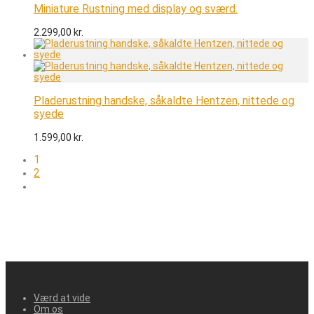
Miniature Rustning med display og sværd.
2.299,00
kr.
Pladerustning handske, såkaldte Hentzen, nittede og
syede
1.599,00
kr.
1
2
Værd at vide
Om os