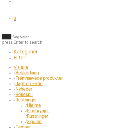
0
Ryd
press
Enter
to search
Kategorier
Filter
Vis alle
Beklædning
⁄
Fremhævede produkter
⁄
Jagt og Fritid
⁄
Nyheder
⁄
Rollespil
⁄
Rustninger
⁄
Hjelme
⁄
Ringbrynjer
⁄
Rustninger
⁄
Skjolde
⁄
Temaer
⁄