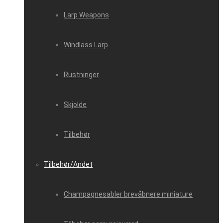
Larp Weapons
Windlass Larp
Rustninger
Skjolde
Tilbehør
Tilbehør/Andet
Champagnesabler brevåbnere miniature