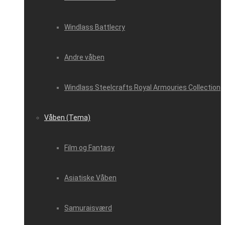
Windlass Battlecry
Andre våben
Windlass Steelcrafts Royal Armouries Collection
Våben (Tema)
Film og Fantasy
Asiatiske Våben
Samuraisværd