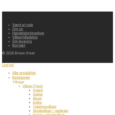
Værd at vide
Om os
Handelsbetingelser
Våbentilladelse
Om levering
Kontakt
©
2026
Brixen Steel
Log ind
Alle produkter
Kategorier
Tilbage
Våben (Type)
Sværd
Sabler
Økser
Dolke
Træningsvåben
Skydevåben – replikaer
Kolser – Skydevåben