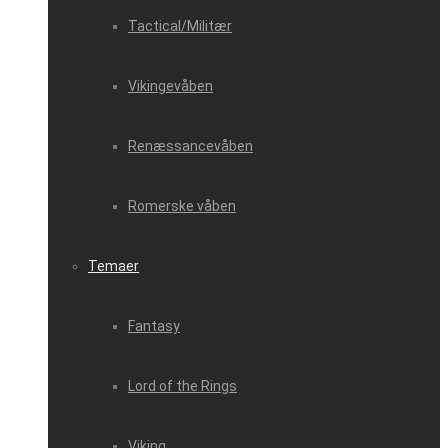
Tactical/Militær
Vikingevåben
Renæssancevåben
Romerske våben
Temaer
Fantasy
Lord of the Rings
Viking