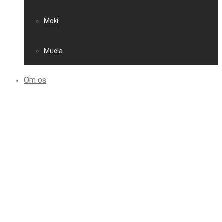
Moki
Muela
Om os