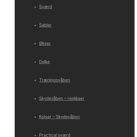
Sværd
Sabler
Økser
Dolke
Træningsvåben
Skydevåben – replikaer
Kolser – Skydevåben
Practical sværd