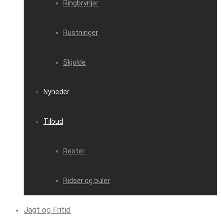
Ringbrynjer
Rustninger
Skjolde
Nyheder
Tilbud
Rester
Ridser og buler
Jagt og Fritid