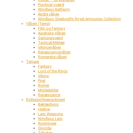
Practical sværd
Windlass Battlecry
Andre våben
Windlass Steelcrafts Royal Armouries Collection
Våben (Tema)
Film og Fantasy
Asiatiske Våben
Samuraisværd
Tactical/Militær
Vikingevåben
Renæssancevåben
Romerske våben
Temaer
Fantasy
Lord of the Rings
Viking
Pirat
Romer
Middelalder
Renæssance
Rollespil/Reenactment
Beklædning
Hjelme
Larp Weapons
Windlass Larp
Rustninger
Skjolde
Tilbehør