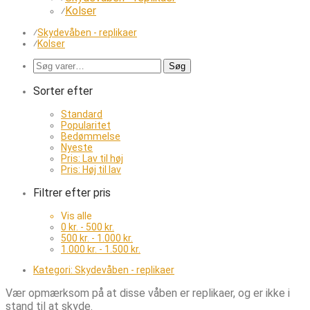
Kolser
⁄
⁄
Skydevåben - replikaer
⁄
Kolser
Søg
Søg
efter:
Sorter efter
Standard
Popularitet
Bedømmelse
Nyeste
Pris: Lav til høj
Pris: Høj til lav
Filtrer efter pris
Vis alle
0
kr.
-
500
kr.
500
kr.
-
1.000
kr.
1.000
kr.
-
1.500
kr.
Kategori:
Skydevåben - replikaer
Vær opmærksom på at disse våben er replikaer, og er ikke i
stand til at skyde.