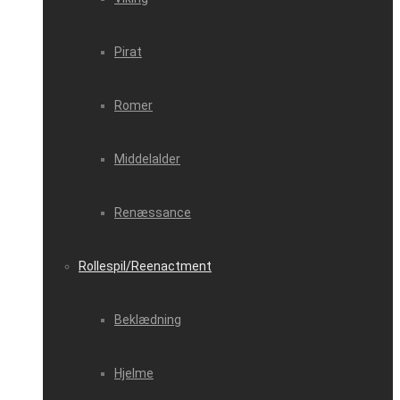
Pirat
Romer
Middelalder
Renæssance
Rollespil/Reenactment
Beklædning
Hjelme