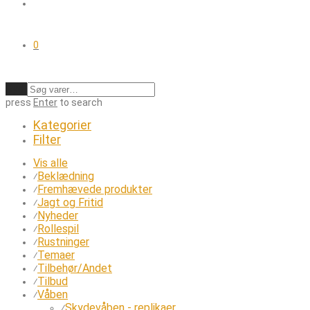
0
Ryd
press
Enter
to search
Kategorier
Filter
Vis alle
Beklædning
⁄
Fremhævede produkter
⁄
Jagt og Fritid
⁄
Nyheder
⁄
Rollespil
⁄
Rustninger
⁄
Temaer
⁄
Tilbehør/Andet
⁄
Tilbud
⁄
Våben
⁄
Skydevåben - replikaer
⁄