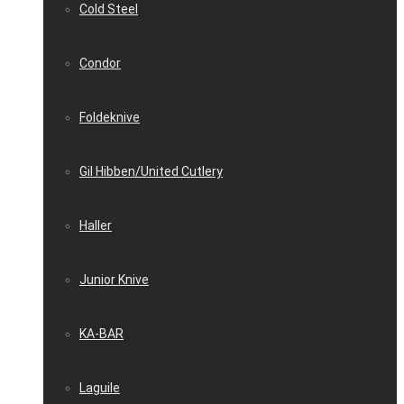
Cold Steel
Condor
Foldeknive
Gil Hibben/United Cutlery
Haller
Junior Knive
KA-BAR
Laguile