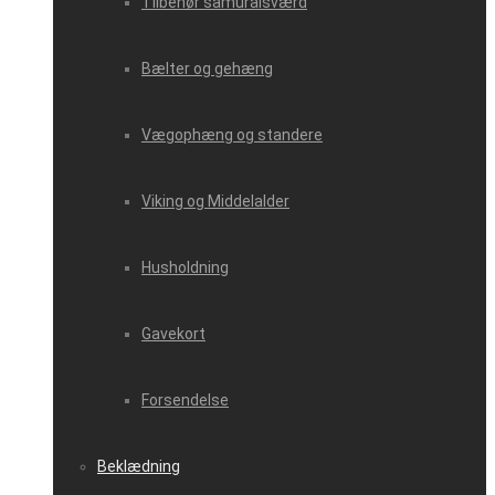
Tilbehør samuraisværd
Bælter og gehæng
Vægophæng og standere
Viking og Middelalder
Husholdning
Gavekort
Forsendelse
Beklædning