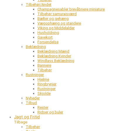
Tilbehør/Andet
Champagnesabler brevåbnere miniature
Tilbehør samuraisværd
Bælter og gehæng
Vægophæng og standere
Viking og Middelalder
Husholdning
Gavekort
Forsendelse
Beklædning
Beklædning Mænd
Beklædning Kvinder
Windlass Beklædning
Bannere
Tilbehør
Rustninger
Hjelme
Ringbrynjer
Rustninger
Skjolde
Nyheder
Tilbud
Rester
Ridser og buler
Jagt og Fritid
Tilbage
Tilbehør