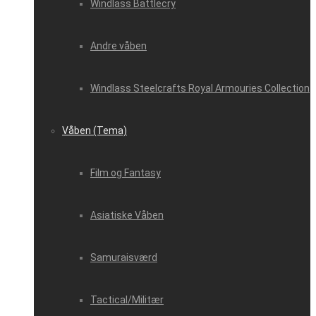
Windlass Battlecry
Andre våben
Windlass Steelcrafts Royal Armouries Collection
Våben (Tema)
Film og Fantasy
Asiatiske Våben
Samuraisværd
Tactical/Militær