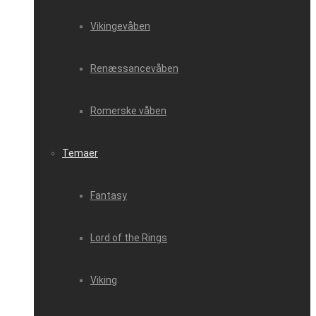
Vikingevåben
Renæssancevåben
Romerske våben
Temaer
Fantasy
Lord of the Rings
Viking