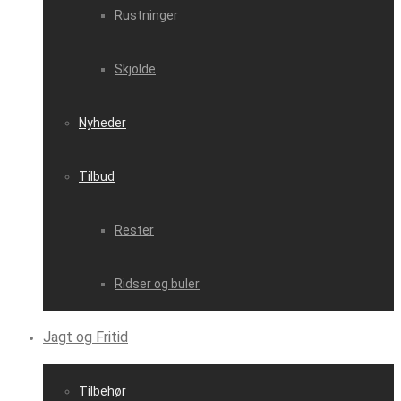
Rustninger
Skjolde
Nyheder
Tilbud
Rester
Ridser og buler
Jagt og Fritid
Tilbehør