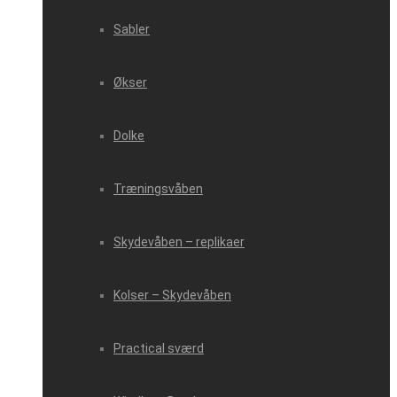
Sabler
Økser
Dolke
Træningsvåben
Skydevåben – replikaer
Kolser – Skydevåben
Practical sværd