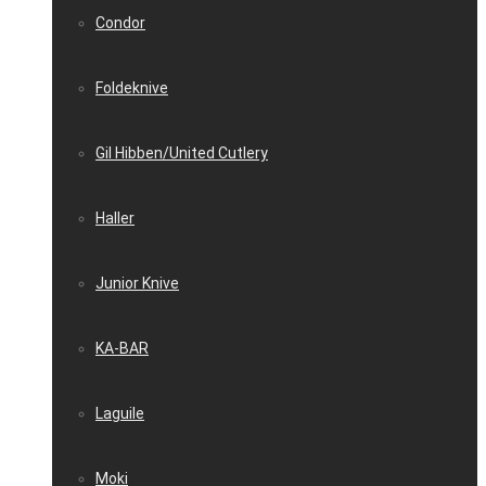
Condor
Foldeknive
Gil Hibben/United Cutlery
Haller
Junior Knive
KA-BAR
Laguile
Moki