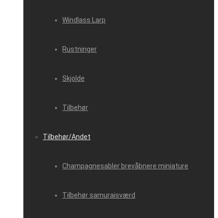
Windlass Larp
Rustninger
Skjolde
Tilbehør
Tilbehør/Andet
Champagnesabler brevåbnere miniature
Tilbehør samuraisværd