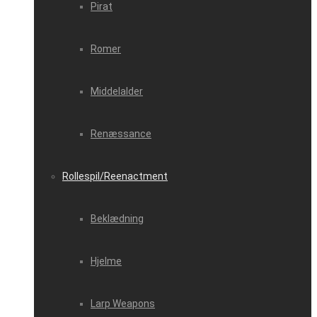
Pirat
Romer
Middelalder
Renæssance
Rollespil/Reenactment
Beklædning
Hjelme
Larp Weapons