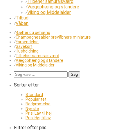
Tilbehør samuraisværd
⁄
Vægophæng og standere
⁄
Viking og Middelalder
⁄
Tilbud
⁄
Våben
⁄
⁄
Bælter og gehæng
⁄
Champagnesabler brevåbnere miniature
⁄
Forsendelse
⁄
Gavekort
⁄
Husholdning
⁄
Tilbehør samuraisværd
⁄
Vægophæng og standere
⁄
Viking og Middelalder
Søg
Søg
efter:
Sorter efter
Standard
Popularitet
Bedømmelse
Nyeste
Pris: Lav til høj
Pris: Høj til lav
Filtrer efter pris