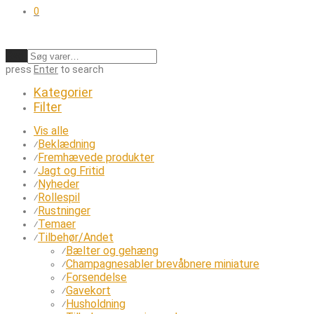
0
Ryd
press
Enter
to search
Kategorier
Filter
Vis alle
Beklædning
⁄
Fremhævede produkter
⁄
Jagt og Fritid
⁄
Nyheder
⁄
Rollespil
⁄
Rustninger
⁄
Temaer
⁄
Tilbehør/Andet
⁄
Bælter og gehæng
⁄
Champagnesabler brevåbnere miniature
⁄
Forsendelse
⁄
Gavekort
⁄
Husholdning
⁄