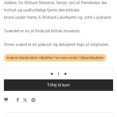
riddere, Sir William Marshal, første Jarl af Pembroke, der
trofast og uadholdeligt tjente den britiske
krone under Henry II, Richard Løvehjerte og John Lackland.
Sværdet er nu at finde på britisk museum.
Vores sværd er en præcist og detaljeret kopi af originalen.
Kræver blankvåben tilladelse *se mere under Våbentilladelse
Tilføj til kurv