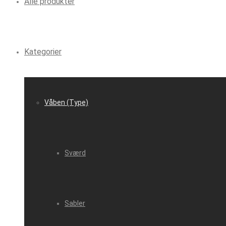
Alle produkter
Kategorier
Våben (Type)
Sværd
Sabler