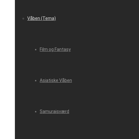
Våben (Tema)
Film og Fantasy
Asiatiske Våben
Samuraisværd