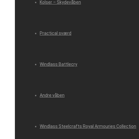
Kolser – Skydevåben
Practical sværd
Windlass Battlecry
Andre våben
Windlass Steelcrafts Royal Armouries Collection