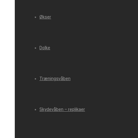
Økser
Dolke
Træningsvåben
Skydevåben – replikaer