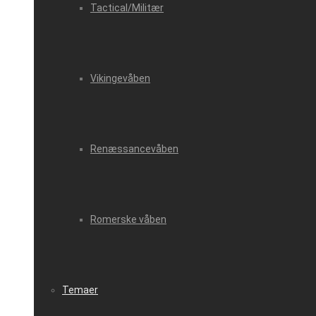
Tactical/Militær
Vikingevåben
Renæssancevåben
Romerske våben
Temaer