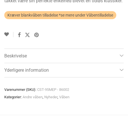
takket være sin perfekte enkelhed blevet en tidløs klassiker.
Kræver blankvåben tilladelse *se mere under Våbentilladelse
Beskrivelse
Yderligere information
Varenummer (SKU):
CST-95MEP - 86002
Kategorier:
Andre våben
,
Nyheder
,
Våben