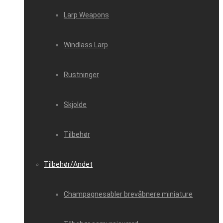
Larp Weapons
Windlass Larp
Rustninger
Skjolde
Tilbehør
Tilbehør/Andet
Champagnesabler brevåbnere miniature