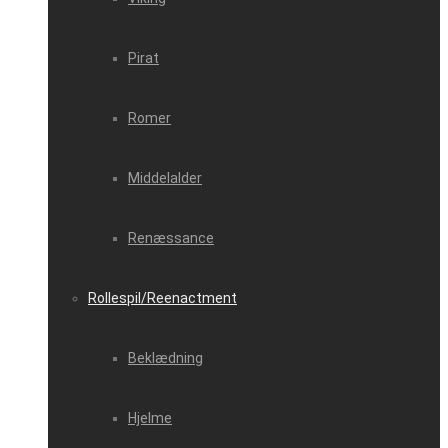
Pirat
Romer
Middelalder
Renæssance
Rollespil/Reenactment
Beklædning
Hjelme