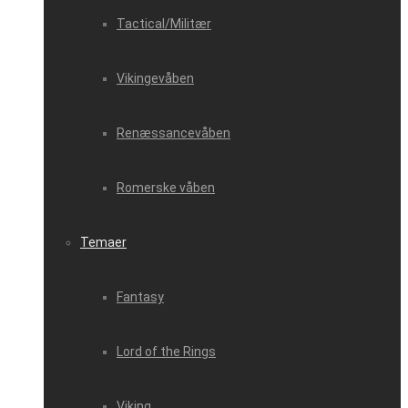
Tactical/Militær
Vikingevåben
Renæssancevåben
Romerske våben
Temaer
Fantasy
Lord of the Rings
Viking