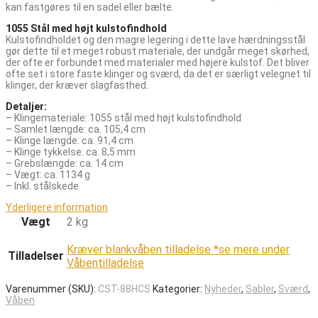
kan fastgøres til en sadel eller bælte.
1055 Stål med højt kulstofindhold
Kulstofindholdet og den magre legering i dette lave hærdningsstål
gør dette til et meget robust materiale, der undgår meget skørhed,
der ofte er forbundet med materialer med højere kulstof. Det bliver
ofte set i store faste klinger og sværd, da det er særligt velegnet til
klinger, der kræver slagfasthed.
Detaljer:
– Klingemateriale: 1055 stål med højt kulstofindhold
– Samlet længde: ca. 105,4 cm
– Klinge længde: ca. 91,4 cm
– Klinge tykkelse: ca. 8,5 mm
– Grebslængde: ca. 14 cm
– Vægt: ca. 1134 g
– Inkl. stålskede
Yderligere information
Vægt
2 kg
Kræver blankvåben tilladelse *se mere under
Tilladelser
Våbentilladelse
Varenummer (SKU):
CST-88HCS
Kategorier:
Nyheder
,
Sabler
,
Sværd
,
Våben