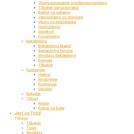
Champagnesabler brevåbnere miniature
Tilbehør samuraisværd
Bælter og gehæng
Vægophæng og standere
Viking og Middelalder
Husholdning
Gavekort
Forsendelse
Beklædning
Beklædning Mænd
Beklædning Kvinder
Windlass Beklædning
Bannere
Tilbehør
Rustninger
Hjelme
Ringbrynjer
Rustninger
Skjolde
Nyheder
Tilbud
Rester
Ridser og buler
Jagt og Fritid
Tilbage
Tilbehør
Tools
Windlass