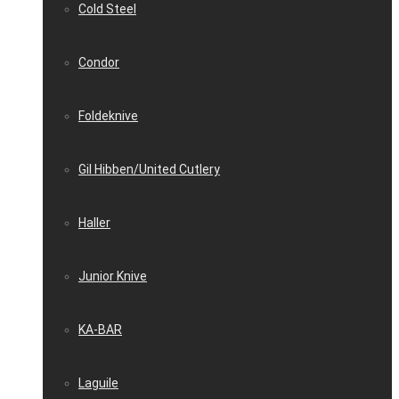
Cold Steel
Condor
Foldeknive
Gil Hibben/United Cutlery
Haller
Junior Knive
KA-BAR
Laguile