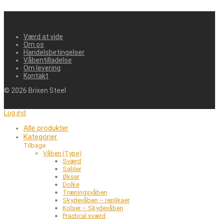
Værd at vide
Om os
Handelsbetingelser
Våbentilladelse
Om levering
Kontakt
©
2026
Brixen Steel
Log ind
Alle produkter
Kategorier
Tilbage
Våben (Type)
Sværd
Sabler
Økser
Dolke
Træningsvåben
Skydevåben – replikaer
Kolser – Skydevåben
Practical sværd