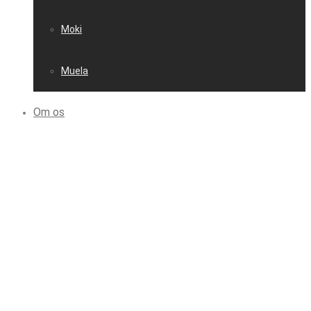
Moki
Muela
Om os