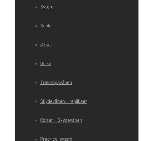
Sværd
Sabler
Økser
Dolke
Træningsvåben
Skydevåben – replikaer
Kolser – Skydevåben
Practical sværd