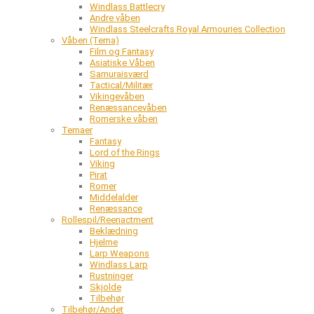
Windlass Battlecry
Andre våben
Windlass Steelcrafts Royal Armouries Collection
Våben (Tema)
Film og Fantasy
Asiatiske Våben
Samuraisværd
Tactical/Militær
Vikingevåben
Renæssancevåben
Romerske våben
Temaer
Fantasy
Lord of the Rings
Viking
Pirat
Romer
Middelalder
Renæssance
Rollespil/Reenactment
Beklædning
Hjelme
Larp Weapons
Windlass Larp
Rustninger
Skjolde
Tilbehør
Tilbehør/Andet