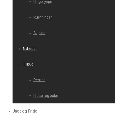
Ringbrynjer
Rustninger
Skjolde
Nyheder
Tilbud
Rester
Ridser og buler
Jagt og Fritid