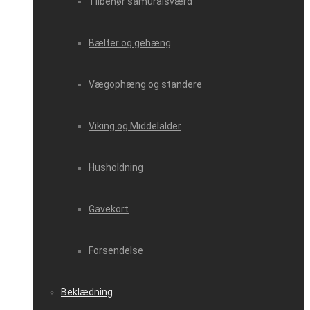
Tilbehør samuraisværd
Bælter og gehæng
Vægophæng og standere
Viking og Middelalder
Husholdning
Gavekort
Forsendelse
Beklædning