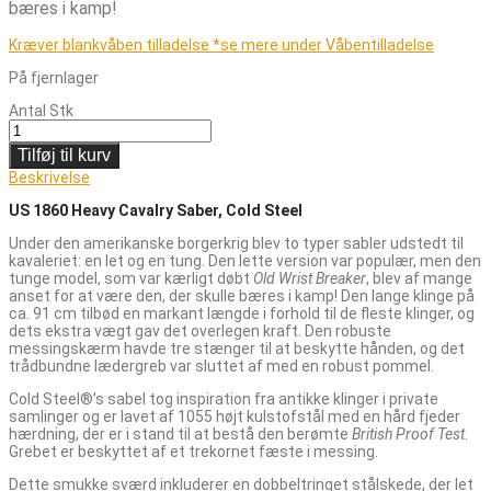
bæres i kamp!
Kræver blankvåben tilladelse *se mere under Våbentilladelse
På fjernlager
Antal
Stk
Tilføj til kurv
Beskrivelse
US 1860 Heavy Cavalry Saber, Cold Steel
Under den amerikanske borgerkrig blev to typer sabler udstedt til
kavaleriet: en let og en tung. Den lette version var populær, men den
tunge model, som var kærligt døbt
Old Wrist Breaker
, blev af mange
anset for at være den, der skulle bæres i kamp! Den lange klinge på
ca. 91 cm tilbød en markant længde i forhold til de fleste klinger, og
dets ekstra vægt gav det overlegen kraft. Den robuste
messingskærm havde tre stænger til at beskytte hånden, og det
trådbundne lædergreb var sluttet af med en robust pommel.
Cold Steel®’s sabel tog inspiration fra antikke klinger i private
samlinger og er lavet af 1055 højt kulstofstål med en hård fjeder
hærdning, der er i stand til at bestå den berømte
British Proof Test
.
Grebet er beskyttet af et trekornet fæste i messing.
Dette smukke sværd inkluderer en dobbeltringet stålskede, der let