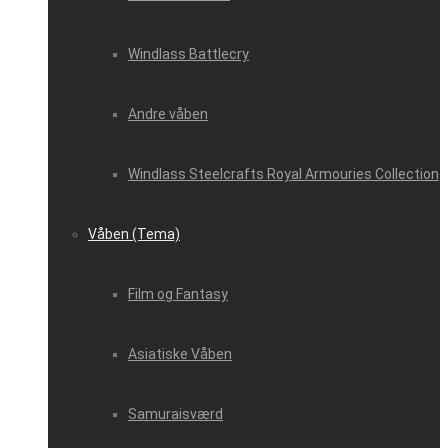
Windlass Battlecry
Andre våben
Windlass Steelcrafts Royal Armouries Collection
Våben (Tema)
Film og Fantasy
Asiatiske Våben
Samuraisværd