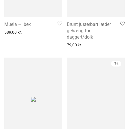
Muela – Ibex
Brunt justerbart læder
gehæng for
589,00
kr.
daggert/dolk
79,00
kr.
-
7
%