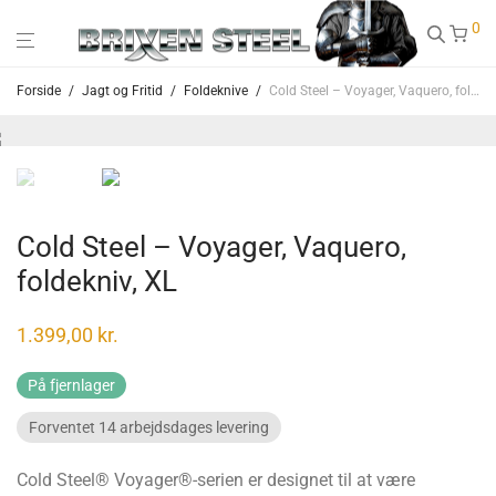
0
Forside
/
Jagt og Fritid
/
Foldeknive
/
Cold Steel – Voyager, Vaquero, foldekniv, XL
Cold Steel – Voyager, Vaquero,
foldekniv, XL
1.399,00
kr.
På fjernlager
Forventet 14 arbejdsdages levering
Cold Steel® Voyager®-serien er designet til at være