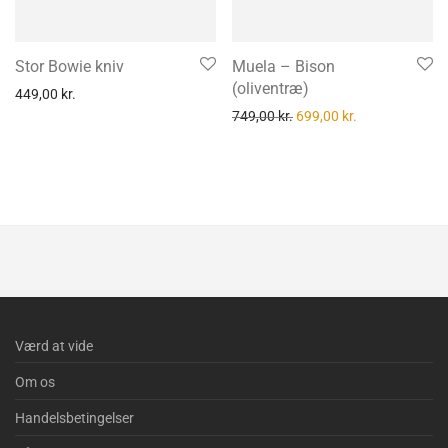
Stor Bowie kniv
Muela – Bison
(oliventræ)
449,00
kr.
Den oprindelige pris var: 
Den aktuelle pri
749,00
kr.
699,00
kr.
Værd at vide
Om os
Handelsbetingelser