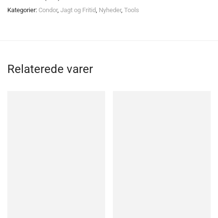
Kategorier:
Condor
,
Jagt og Fritid
,
Nyheder
,
Tools
Relaterede varer