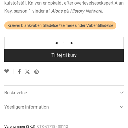
kulstofstål. Kniven er opkaldt efter overlevelsesekspert Alan
Kay, sæson 1 vinder af
Alone
på
History Network
.
Kræver blankvåben tilladelse *se mere under Våbentilladelse
Tilføj til kurv
Beskrivelse
Yderligere information
Varenummer (SKU):
CTK-61718 - 88112