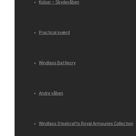
Kolser – Skydevåben
Practical sværd
Windlass Battlecry
Andre våben
Windlass Steelcrafts Royal Armouries Collection