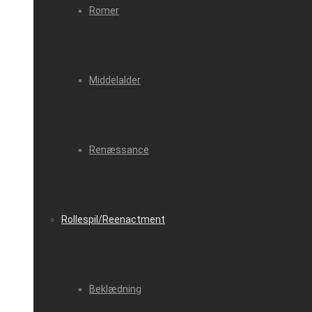
Romer
Middelalder
Renæssance
Rollespil/Reenactment
Beklædning