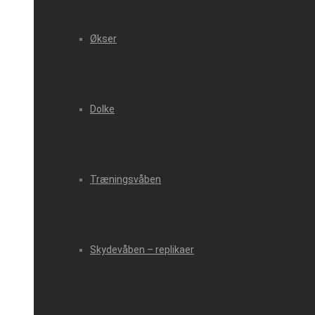
Økser
Dolke
Træningsvåben
Skydevåben – replikaer