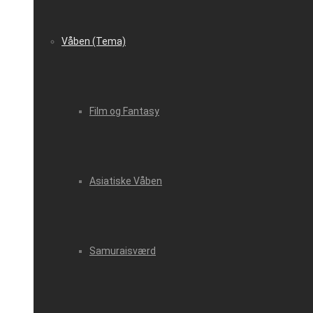
Våben (Tema)
Film og Fantasy
Asiatiske Våben
Samuraisværd