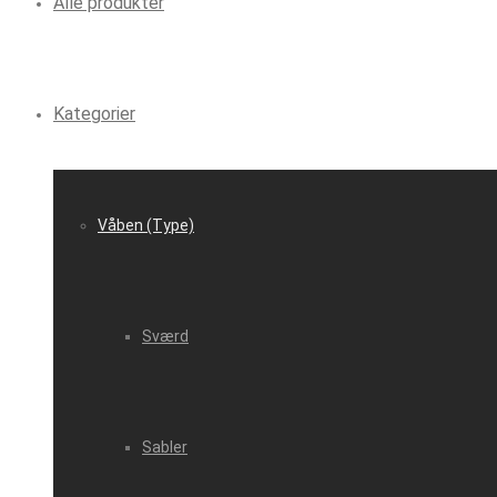
Alle produkter
Kategorier
Våben (Type)
Sværd
Sabler