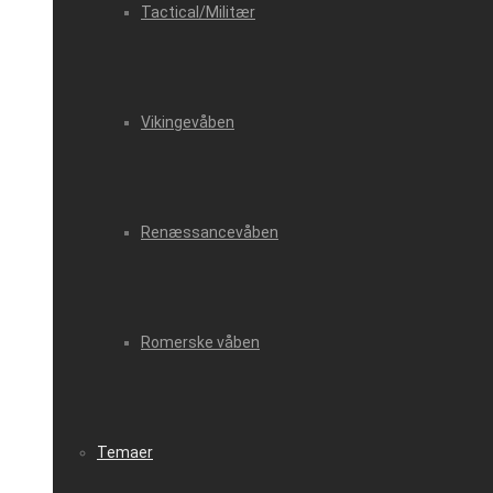
Tactical/Militær
Vikingevåben
Renæssancevåben
Romerske våben
Temaer