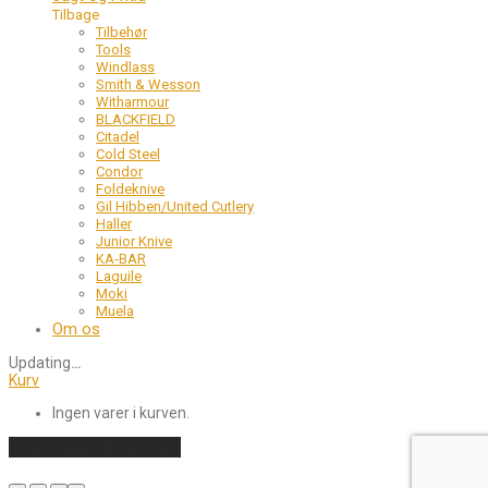
Tilbage
Tilbehør
Tools
Windlass
Smith & Wesson
Witharmour
BLACKFIELD
Citadel
Cold Steel
Condor
Foldeknive
Gil Hibben/United Cutlery
Haller
Junior Knive
KA-BAR
Laguile
Moki
Muela
Om os
Updating
…
Kurv
Ingen varer i kurven.
Fortsæt med at handle