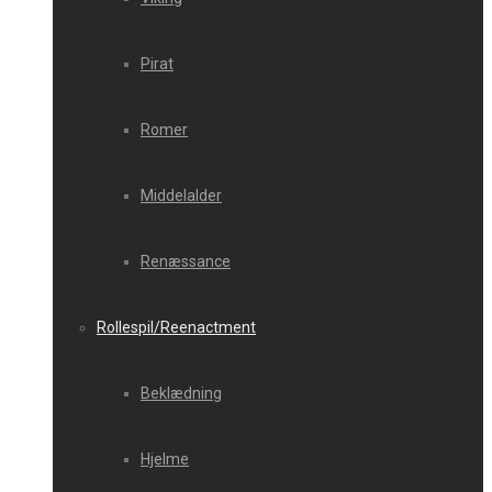
Pirat
Romer
Middelalder
Renæssance
Rollespil/Reenactment
Beklædning
Hjelme