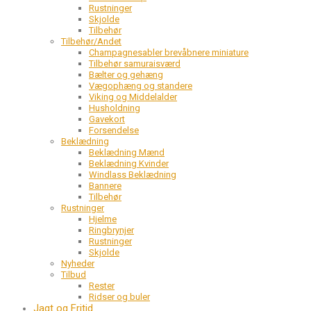
Rustninger
Skjolde
Tilbehør
Tilbehør/Andet
Champagnesabler brevåbnere miniature
Tilbehør samuraisværd
Bælter og gehæng
Vægophæng og standere
Viking og Middelalder
Husholdning
Gavekort
Forsendelse
Beklædning
Beklædning Mænd
Beklædning Kvinder
Windlass Beklædning
Bannere
Tilbehør
Rustninger
Hjelme
Ringbrynjer
Rustninger
Skjolde
Nyheder
Tilbud
Rester
Ridser og buler
Jagt og Fritid