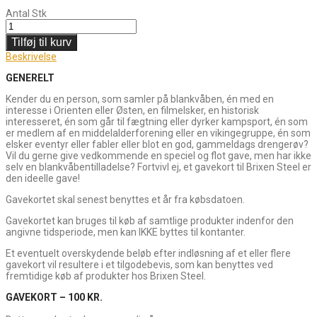
Antal
Stk
Tilføj til kurv
Beskrivelse
GENERELT
Kender du en person, som samler på blankvåben, én med en
interesse i Orienten eller Østen, en filmelsker, en historisk
interesseret, én som går til fægtning eller dyrker kampsport, én som
er medlem af en middelalderforening eller en vikingegruppe, én som
elsker eventyr eller fabler eller blot en god, gammeldags drengerøv?
Vil du gerne give vedkommende en speciel og flot gave, men har ikke
selv en blankvåbentilladelse? Fortvivl ej, et gavekort til Brixen Steel er
den ideelle gave!
Gavekortet skal senest benyttes et år fra købsdatoen.
Gavekortet kan bruges til køb af samtlige produkter indenfor den
angivne tidsperiode, men kan IKKE byttes til kontanter.
Et eventuelt overskydende beløb efter indløsning af et eller flere
gavekort vil resultere i et tilgodebevis, som kan benyttes ved
fremtidige køb af produkter hos Brixen Steel.
GAVEKORT – 100 KR.