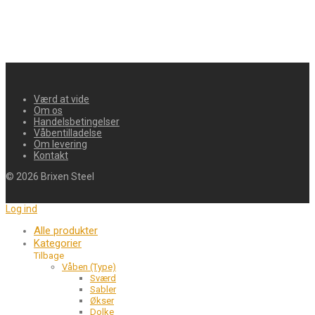
Værd at vide
Om os
Handelsbetingelser
Våbentilladelse
Om levering
Kontakt
©
2026
Brixen Steel
Log ind
Alle produkter
Kategorier
Tilbage
Våben (Type)
Sværd
Sabler
Økser
Dolke