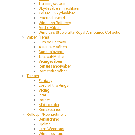
Træningsvåben
Skydevåben – replikaer
Kolser – Skydevåben
Practical sværd
Windlass Battlecry
Andre våben
Windlass Steelcrafts Royal Armouries Collection
Våben (Tema)
Film og Fantasy
Asiatiske Våben
Samuraisværd
Tactical/Militær
Vikingevåben
Renæssancevåben
Romerske våben
Temaer
Fantasy
Lord of the Rings
Viking
Pirat
Romer
Middelalder
Renæssance
Rollespil/Reenactment
Beklædning
Hjelme
Larp Weapons
Windlass Larp