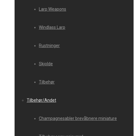
Larp Weapons
Windlass Larp
Rustninger
Skjolde
Tilbehør
Tilbehør/Andet
Champagnesabler brevåbnere miniature