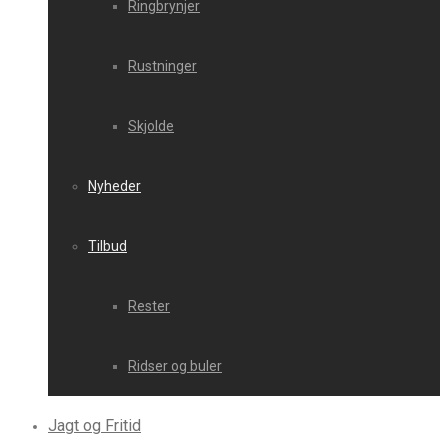
Ringbrynjer
Rustninger
Skjolde
Nyheder
Tilbud
Rester
Ridser og buler
Jagt og Fritid