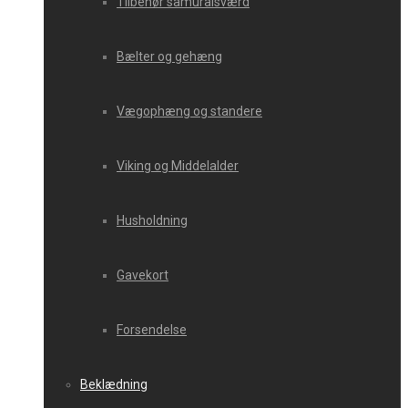
Tilbehør samuraisværd
Bælter og gehæng
Vægophæng og standere
Viking og Middelalder
Husholdning
Gavekort
Forsendelse
Beklædning