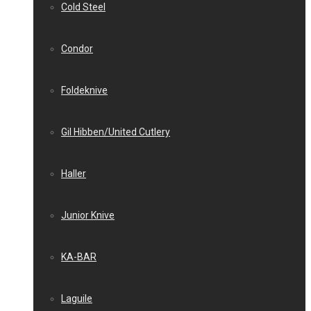
Cold Steel
Condor
Foldeknive
Gil Hibben/United Cutlery
Haller
Junior Knive
KA-BAR
Laguile