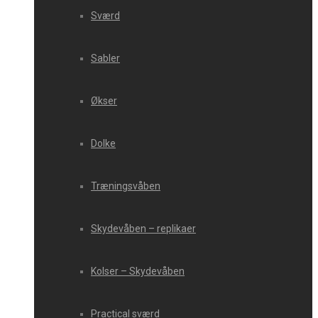
Sværd
Sabler
Økser
Dolke
Træningsvåben
Skydevåben – replikaer
Kolser – Skydevåben
Practical sværd