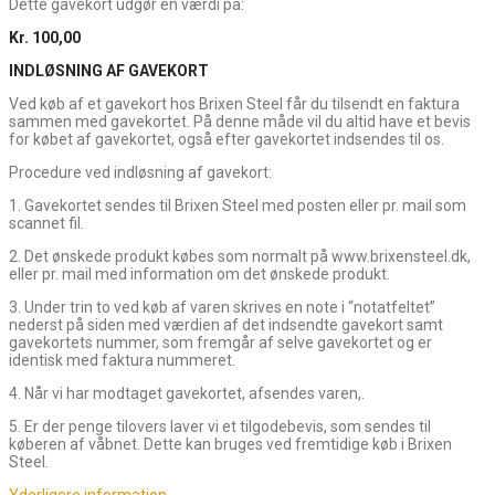
Dette gavekort udgør en værdi på:
Kr. 100,00
INDLØSNING AF GAVEKORT
Ved køb af et gavekort hos Brixen Steel får du tilsendt en faktura
sammen med gavekortet. På denne måde vil du altid have et bevis
for købet af gavekortet, også efter gavekortet indsendes til os.
Procedure ved indløsning af gavekort:
1. Gavekortet sendes til Brixen Steel med posten eller pr. mail som
scannet fil.
2. Det ønskede produkt købes som normalt på www.brixensteel.dk,
eller pr. mail med information om det ønskede produkt.
3. Under trin to ved køb af varen skrives en note i “notatfeltet”
nederst på siden med værdien af det indsendte gavekort samt
gavekortets nummer, som fremgår af selve gavekortet og er
identisk med faktura nummeret.
4. Når vi har modtaget gavekortet, afsendes varen,.
5. Er der penge tilovers laver vi et tilgodebevis, som sendes til
køberen af våbnet. Dette kan bruges ved fremtidige køb i Brixen
Steel.
Yderligere information