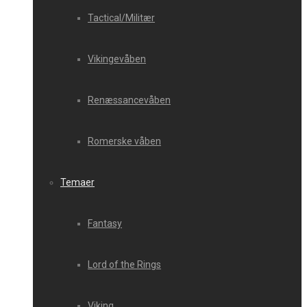
Tactical/Militær
Vikingevåben
Renæssancevåben
Romerske våben
Temaer
Fantasy
Lord of the Rings
Viking