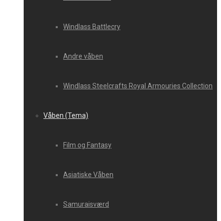
Windlass Battlecry
Andre våben
Windlass Steelcrafts Royal Armouries Collection
Våben (Tema)
Film og Fantasy
Asiatiske Våben
Samuraisværd