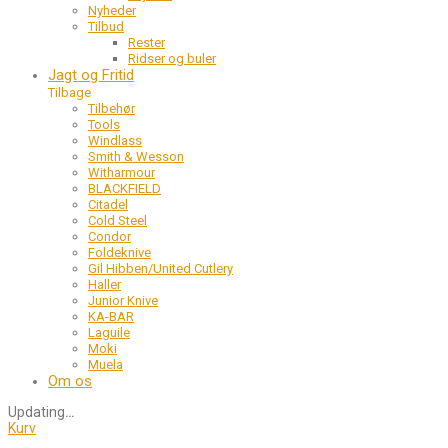
Nyheder
Tilbud
Rester
Ridser og buler
Jagt og Fritid
Tilbage
Tilbehør
Tools
Windlass
Smith & Wesson
Witharmour
BLACKFIELD
Citadel
Cold Steel
Condor
Foldeknive
Gil Hibben/United Cutlery
Haller
Junior Knive
KA-BAR
Laguile
Moki
Muela
Om os
Updating
…
Kurv