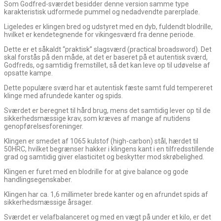
Som Godfred-sværdet besidder denne version samme type
karakteristisk udformede pummel og nedadvendte parerplade.
Ligeledes er klingen bred og udstyret med en dyb, fuldendt blodrille,
hvilket er kendetegnende for vikingesværd fra denne periode.
Dette er et såkaldt “praktisk” slagsværd (practical broadsword). Det
skal forstås på den måde, at det er baseret på et autentisk sværd,
Godfreds, og samtidig fremstillet, så det kan leve op til udøvelse af
opsatte kampe.
Dette populære sværd har et autentisk fæste samt fuld tempereret
klinge med afrundede kanter og spids.
Sværdet er beregnet til hård brug, mens det samtidig lever op til de
sikkerhedsmæssige krav, som kræves af mange af nutidens
genopførelsesforeninger.
Klingen er smedet af 1065 kulstof (high-carbon) stål, hærdet til
50HRC, hvilket begrænser hakker i klingens kant i en tilfredsstillende
grad og samtidig giver elasticitet og beskytter mod skrøbelighed.
Klingen er furet med en blodrille for at give balance og gode
handlingsegenskaber.
Klingen har ca. 1,6 millimeter brede kanter og en afrundet spids af
sikkerhedsmæssige årsager.
Sværdet er velafbalanceret og med en vægt på under et kilo, er det