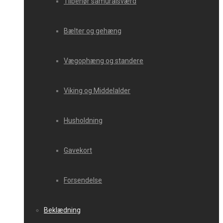
Tilbehør samuraisværd
Bælter og gehæng
Vægophæng og standere
Viking og Middelalder
Husholdning
Gavekort
Forsendelse
Beklædning