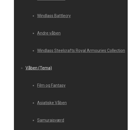
Windlass Battlecry
Andre våben
Windlass Steelcrafts Royal Armouries Collection
Våben (Tema)
Film og Fantasy
Asiatiske Våben
Samuraisværd