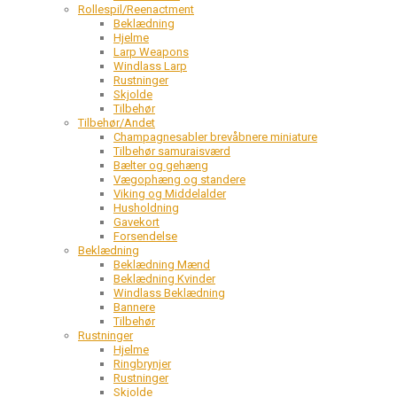
Rollespil/Reenactment
Beklædning
Hjelme
Larp Weapons
Windlass Larp
Rustninger
Skjolde
Tilbehør
Tilbehør/Andet
Champagnesabler brevåbnere miniature
Tilbehør samuraisværd
Bælter og gehæng
Vægophæng og standere
Viking og Middelalder
Husholdning
Gavekort
Forsendelse
Beklædning
Beklædning Mænd
Beklædning Kvinder
Windlass Beklædning
Bannere
Tilbehør
Rustninger
Hjelme
Ringbrynjer
Rustninger
Skjolde