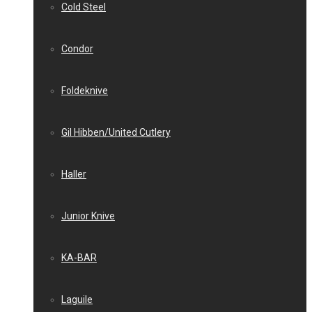
Cold Steel
Condor
Foldeknive
Gil Hibben/United Cutlery
Haller
Junior Knive
KA-BAR
Laguile