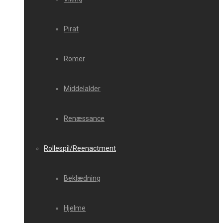
Pirat
Romer
Middelalder
Renæssance
Rollespil/Reenactment
Beklædning
Hjelme