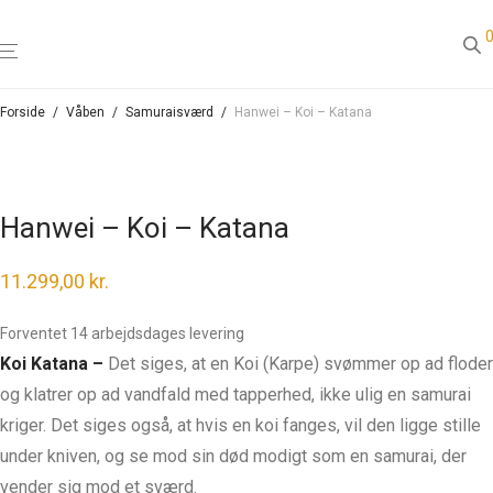
Forside
/
Våben
/
Samuraisværd
/
Hanwei – Koi – Katana
Hanwei – Koi – Katana
11.299,00
kr.
Forventet 14 arbejdsdages levering
Koi Katana –
Det siges, at en Koi (Karpe) svømmer op ad floder
og klatrer op ad vandfald med tapperhed, ikke ulig en samurai
kriger. Det siges også, at hvis en koi fanges, vil den ligge stille
under kniven, og se mod sin død modigt som en samurai, der
vender sig mod et sværd.