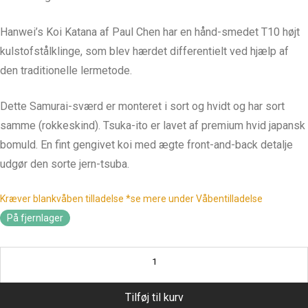
Hanwei’s Koi Katana af Paul Chen har en hånd-smedet T10 højt
kulstofstålklinge, som blev hærdet differentielt ved hjælp af
den traditionelle lermetode.
Dette Samurai-sværd er monteret i sort og hvidt og har sort
samme (rokkeskind). Tsuka-ito er lavet af premium hvid japansk
bomuld. En fint gengivet koi med ægte front-and-back detalje
udgør den sorte jern-tsuba.
Kræver blankvåben tilladelse *se mere under Våbentilladelse
På fjernlager
Tilføj til kurv