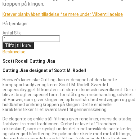
kroppen på klingen.
Kræver blankvåben tilladelse *se mere under Våbentilladelse
På fjernlager
Antal
Stk
Tilføj til kurv
Beskrivelse
Scott Rodell Cutting Jian
Cutting Jian designet af Scott M. Rodell
Hanwei’s kinesiske Cutting Jian er designet af den kendte
kampsportsudøver og lærer Scott M. Rodell. Sværdet
er specialbygget til kunsten i at skære i kinesisk sværdkunst. Der er
blevet brugt en speciel form for stål og varmebehandling, udviklet
af Hanwei, som giver klingen en optimal hårdhed ved æggen og god
holdbarhed omkring kroppen på klingen. Dette er ideelle
karakteristikker til et sværd lavet til gennemskæring.
De elegante og enkle stål fittings giver rene linjer, mens de stadig
forbliver tro mod traditionen. Grebet er lavet af “tranebær-
rokkeskind”, som er synligt under det rundtomviklede sorte læder,
og sikrer god håndtering. En palisander skede med metal fittings,
der matcher sværdets metal fitting, fuldender dette attraktive