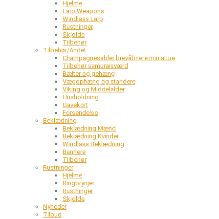
Hjelme
Larp Weapons
Windlass Larp
Rustninger
Skjolde
Tilbehør
Tilbehør/Andet
Champagnesabler brevåbnere miniature
Tilbehør samuraisværd
Bælter og gehæng
Vægophæng og standere
Viking og Middelalder
Husholdning
Gavekort
Forsendelse
Beklædning
Beklædning Mænd
Beklædning Kvinder
Windlass Beklædning
Bannere
Tilbehør
Rustninger
Hjelme
Ringbrynjer
Rustninger
Skjolde
Nyheder
Tilbud