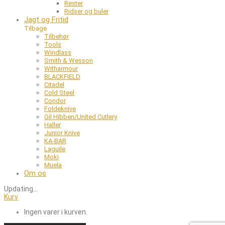
Rester
Ridser og buler
Jagt og Fritid
Tilbage
Tilbehør
Tools
Windlass
Smith & Wesson
Witharmour
BLACKFIELD
Citadel
Cold Steel
Condor
Foldeknive
Gil Hibben/United Cutlery
Haller
Junior Knive
KA-BAR
Laguile
Moki
Muela
Om os
Updating
…
Kurv
Ingen varer i kurven.