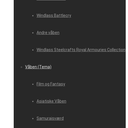
Windlass Battlecry
Andre våben
Windlass Steelcrafts Royal Armouries Collection
Våben (Tema)
Film og Fantasy
Asiatiske Våben
Samuraisværd