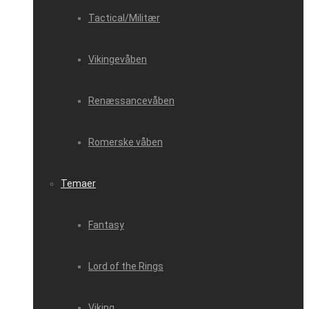
Tactical/Militær
Vikingevåben
Renæssancevåben
Romerske våben
Temaer
Fantasy
Lord of the Rings
Viking