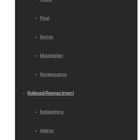
Pirat
Romer
Middelalder
Renæssance
Rollespil/Reenactment
Beklædning
Hjelme