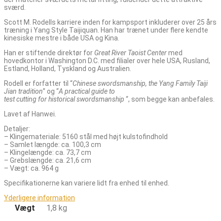
sværd.
Scott M. Rodells karriere inden for kampsport inkluderer over 25 års
træning i Yang Style Taijiquan. Han har trænet under flere kendte
kinesiske mestre i både USA og Kina.
Han er stiftende direktør for
Great River Taoist Center
med
hovedkontor i Washington D.C. med filialer over hele USA, Rusland,
Estland, Holland, Tyskland og Australien.
Rodell er forfatter til “
Chinese swordsmanship, the Yang Family Taiji
Jian tradition
” og “
A practical guide to
test cutting for historical swordsmanship
“, som begge kan anbefales.
Lavet af Hanwei.
Detaljer:
– Klingemateriale: 5160 stål med højt kulstofindhold
– Samlet længde: ca. 100,3 cm
– Klingelængde: ca. 73,7 cm
– Grebslængde: ca. 21,6 cm
– Vægt: ca. 964 g
Specifikationerne kan variere lidt fra enhed til enhed.
Yderligere information
Vægt
1,8 kg