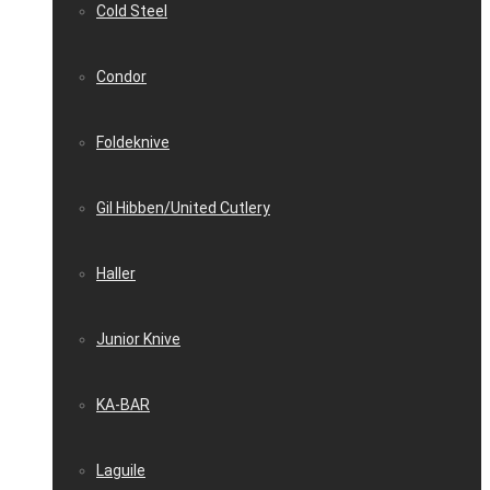
Cold Steel
Condor
Foldeknive
Gil Hibben/United Cutlery
Haller
Junior Knive
KA-BAR
Laguile