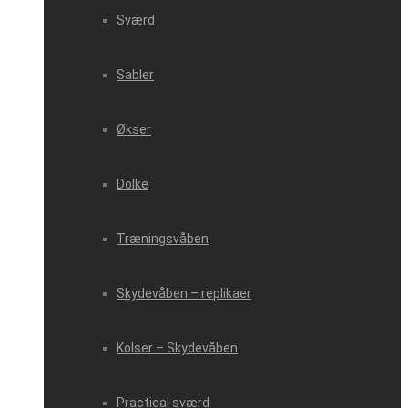
Sværd
Sabler
Økser
Dolke
Træningsvåben
Skydevåben – replikaer
Kolser – Skydevåben
Practical sværd