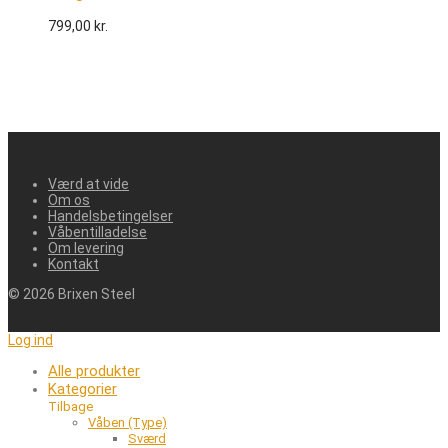
799,00
kr.
Værd at vide
Om os
Handelsbetingelser
Våbentilladelse
Om levering
Kontakt
©
2026
Brixen Steel
Log ind
Alle produkter
Kategorier
Tilbage
Våben (Type)
Sværd