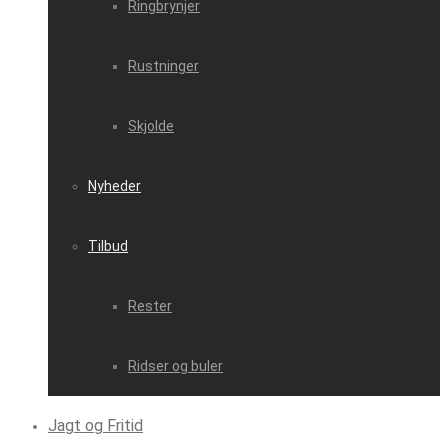
Ringbrynjer
Rustninger
Skjolde
Nyheder
Tilbud
Rester
Ridser og buler
Jagt og Fritid