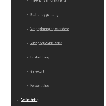
Tilbehør samuraisværd
Bælter og gehæng
Vægophæng og standere
Viking og Middelalder
Husholdning
Gavekort
Forsendelse
Beklædning