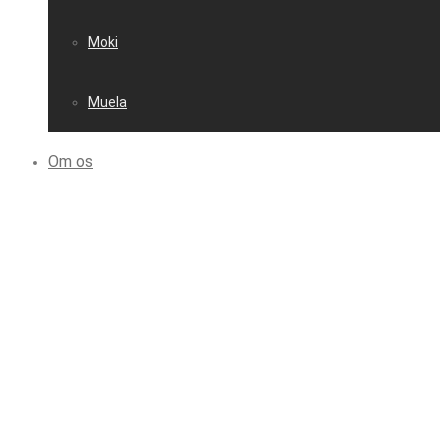
Moki
Muela
Om os