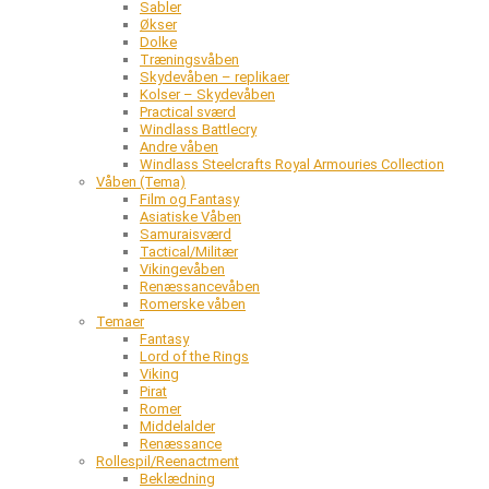
Sabler
Økser
Dolke
Træningsvåben
Skydevåben – replikaer
Kolser – Skydevåben
Practical sværd
Windlass Battlecry
Andre våben
Windlass Steelcrafts Royal Armouries Collection
Våben (Tema)
Film og Fantasy
Asiatiske Våben
Samuraisværd
Tactical/Militær
Vikingevåben
Renæssancevåben
Romerske våben
Temaer
Fantasy
Lord of the Rings
Viking
Pirat
Romer
Middelalder
Renæssance
Rollespil/Reenactment
Beklædning