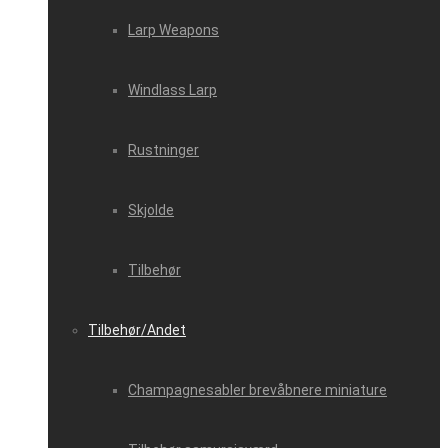
Larp Weapons
Windlass Larp
Rustninger
Skjolde
Tilbehør
Tilbehør/Andet
Champagnesabler brevåbnere miniature