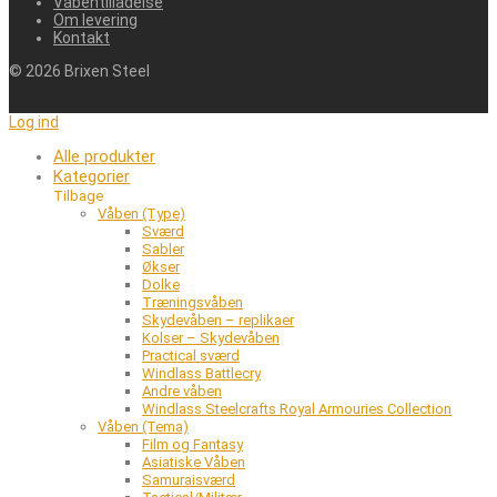
Våbentilladelse
Om levering
Kontakt
©
2026
Brixen Steel
Log ind
Alle produkter
Kategorier
Tilbage
Våben (Type)
Sværd
Sabler
Økser
Dolke
Træningsvåben
Skydevåben – replikaer
Kolser – Skydevåben
Practical sværd
Windlass Battlecry
Andre våben
Windlass Steelcrafts Royal Armouries Collection
Våben (Tema)
Film og Fantasy
Asiatiske Våben
Samuraisværd