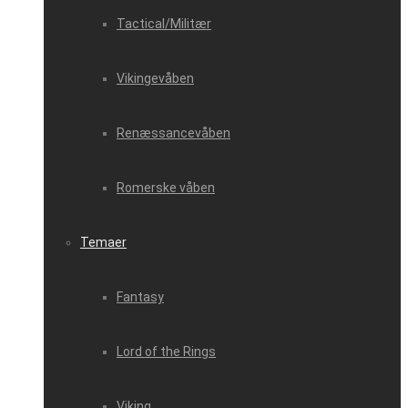
Tactical/Militær
Vikingevåben
Renæssancevåben
Romerske våben
Temaer
Fantasy
Lord of the Rings
Viking