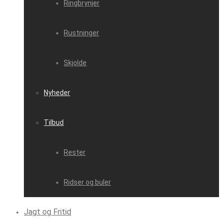
Ringbrynjer
Rustninger
Skjolde
Nyheder
Tilbud
Rester
Ridser og buler
Jagt og Fritid