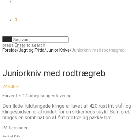
0
Ryd
press
Enter
to search
Forside
/
Jagt og Fritid
/
Junior Knive
/
Juniorkniv med rodtrægreb
Juniorkniv med rodtrægreb
249,00
kr.
Forventet 14 arbejdsdages levering
Den flade fuldtangede klinge er lavet af 420 rustfrit stål, og
klingespidsen er afrundet for en sikkerheds skyld. Som greb
bruges en kombination af fint rodtræ og pakka-træ.
På fjernlager
Antal
Stk