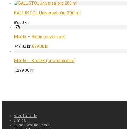
BALLISTOL Universal olie 200 ml
89,00
kr.
-
7
%
Muela – Bison (oliventræ)
Den
Den
749,00
kr.
699,00
kr.
oprindelige
aktuelle
pris
pris
var:
er:
Muela – Kodiak (cocobolotræ)
749,00 kr..
699,00 kr..
1.299,00
kr.
Værd at vide
Om os
Handelsbetingelser