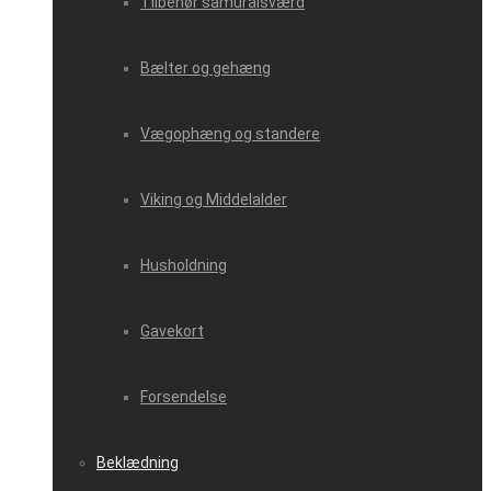
Tilbehør samuraisværd
Bælter og gehæng
Vægophæng og standere
Viking og Middelalder
Husholdning
Gavekort
Forsendelse
Beklædning