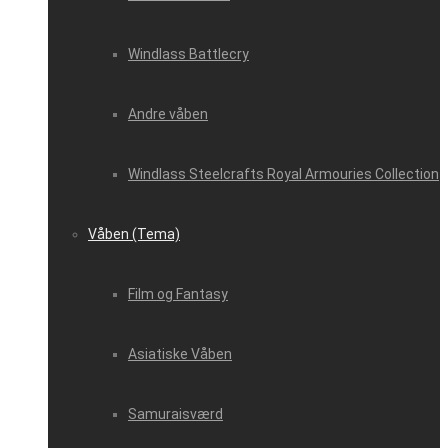
Windlass Battlecry
Andre våben
Windlass Steelcrafts Royal Armouries Collection
Våben (Tema)
Film og Fantasy
Asiatiske Våben
Samuraisværd