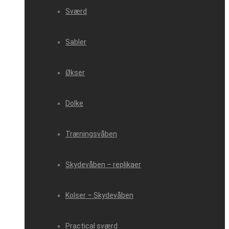
Sværd
Sabler
Økser
Dolke
Træningsvåben
Skydevåben – replikaer
Kolser – Skydevåben
Practical sværd