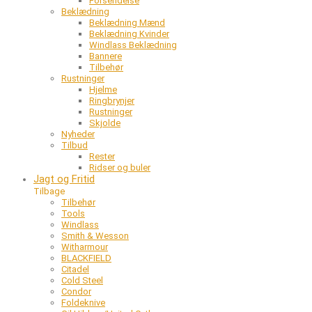
Forsendelse
Beklædning
Beklædning Mænd
Beklædning Kvinder
Windlass Beklædning
Bannere
Tilbehør
Rustninger
Hjelme
Ringbrynjer
Rustninger
Skjolde
Nyheder
Tilbud
Rester
Ridser og buler
Jagt og Fritid
Tilbage
Tilbehør
Tools
Windlass
Smith & Wesson
Witharmour
BLACKFIELD
Citadel
Cold Steel
Condor
Foldeknive