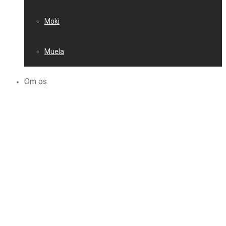
Moki
Muela
Om os