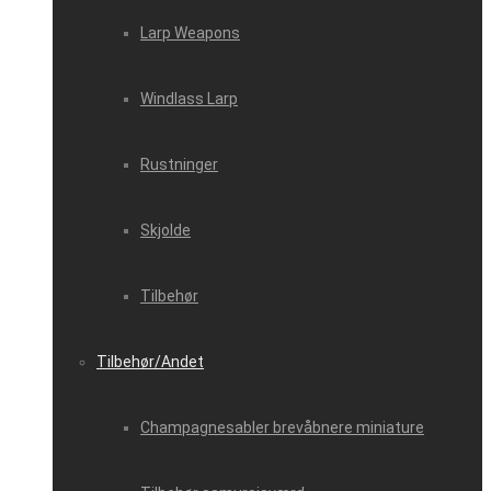
Larp Weapons
Windlass Larp
Rustninger
Skjolde
Tilbehør
Tilbehør/Andet
Champagnesabler brevåbnere miniature