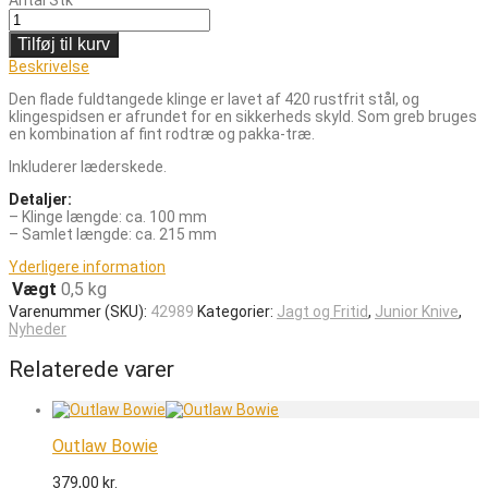
Tilføj til kurv
Beskrivelse
Den flade fuldtangede klinge er lavet af 420 rustfrit stål, og
klingespidsen er afrundet for en sikkerheds skyld. Som greb bruges
en kombination af fint rodtræ og pakka-træ.
Inkluderer læderskede.
Detaljer:
– Klinge længde: ca. 100 mm
– Samlet længde: ca. 215 mm
Yderligere information
Vægt
0,5 kg
Varenummer (SKU):
42989
Kategorier:
Jagt og Fritid
,
Junior Knive
,
Nyheder
Relaterede varer
Outlaw Bowie
379,00
kr.