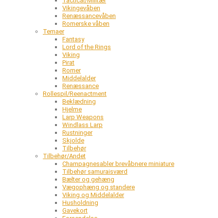
Tactical/Militær
Vikingevåben
Renæssancevåben
Romerske våben
Temaer
Fantasy
Lord of the Rings
Viking
Pirat
Romer
Middelalder
Renæssance
Rollespil/Reenactment
Beklædning
Hjelme
Larp Weapons
Windlass Larp
Rustninger
Skjolde
Tilbehør
Tilbehør/Andet
Champagnesabler brevåbnere miniature
Tilbehør samuraisværd
Bælter og gehæng
Vægophæng og standere
Viking og Middelalder
Husholdning
Gavekort