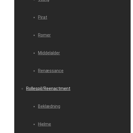
Pirat
Romer
Middelalder
Renæssance
Rollespil/Reenactment
Beklædning
Hjelme