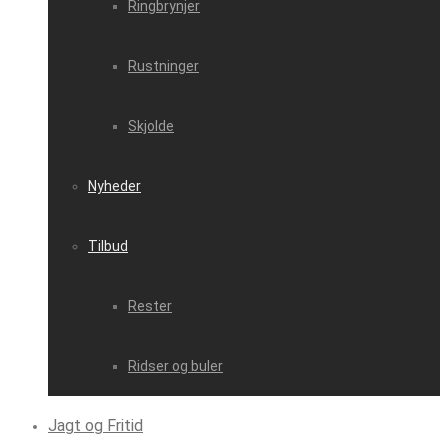
Ringbrynjer
Rustninger
Skjolde
Nyheder
Tilbud
Rester
Ridser og buler
Jagt og Fritid