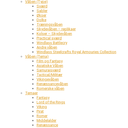
Våben (Type)
Sværd
Sabler
Økser
Dolke
Træningsvåben
Skydevåben – replikaer
Kolser – Skydevåben
Practical sværd
Windlass Battlecry
Andre våben
Windlass Steelcrafts Royal Armouries Collection
Våben (Tema)
Film og Fantasy
Asiatiske Våben
Samuraisværd
Tactical/Militær
Vikingevåben
Renæssancevåben
Romerske våben
Temaer
Fantasy
Lord of the Rings
Viking
Pirat
Romer
Middelalder
Renæssance