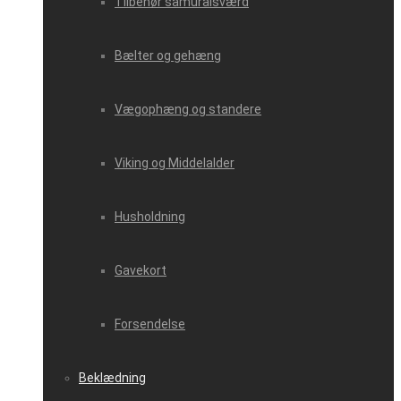
Tilbehør samuraisværd
Bælter og gehæng
Vægophæng og standere
Viking og Middelalder
Husholdning
Gavekort
Forsendelse
Beklædning