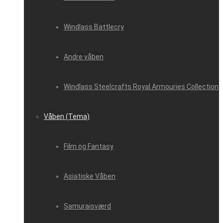
Windlass Battlecry
Andre våben
Windlass Steelcrafts Royal Armouries Collection
Våben (Tema)
Film og Fantasy
Asiatiske Våben
Samuraisværd