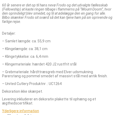
60 år senere er det op til hans nevø Frodo og det udvalgte fællesskab
(Fellowship) at kaste ringen tilbage i flammerns på “Mount-Doom”, hvor
den oprindeligt blev smedet, og til at ødelægge den en gang for alle.
Bilbo skænker Frodo sit sværd så det kan tjene ham på sin oprivende og
farlige rejse.
Detaljer:
– Samlet længde: ca. 55,9 cm
– Klingelængde: ca. 38,1 cm
– Klingetykkelse: ca. 6,4 mm
– Klingemateriale: hærdet 420 J2 rustfrit stål
– Grebmateriale: hårdttræsgreb med Elver udsmukning.
Parerstang og pommel smedet af massivt stål med antik finish.
– United Cutlery Produktnr .: UC1264
Dekoration ikke skærpet.
Levering inkluderer en dekorativ plakette til ophæng og et
ægthedscertifikat.
Yderligere information