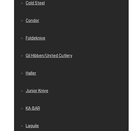
Cold Steel
Condor
Foldeknive
Gil Hibben/United Cutlery
Haller
Junior Knive
KA-BAR
Laguile