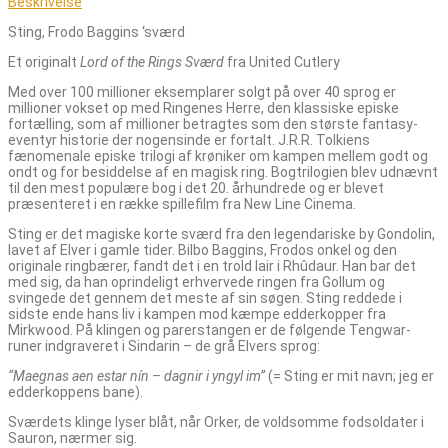
Beskrivelse
Sting, Frodo Baggins ‘sværd
Et originalt
Lord of the Rings Sværd
fra United Cutlery
Med over 100 millioner eksemplarer solgt på over 40 sprog er
millioner vokset op med Ringenes Herre, den klassiske episke
fortælling, som af millioner betragtes som den største fantasy-
eventyr historie der nogensinde er fortalt. J.R.R. Tolkiens
fænomenale episke trilogi af krøniker om kampen mellem godt og
ondt og for besiddelse af en magisk ring. Bogtrilogien blev udnævnt
til den mest populære bog i det 20. århundrede og er blevet
præsenteret i en række spillefilm fra New Line Cinema.
Sting er det magiske korte sværd fra den legendariske by Gondolin,
lavet af Elver i gamle tider. Bilbo Baggins, Frodos onkel og den
originale ringbærer, fandt det i en trold lair i Rhûdaur. Han bar det
med sig, da han oprindeligt erhvervede ringen fra Gollum og
svingede det gennem det meste af sin søgen. Sting reddede i
sidste ende hans liv i kampen mod kæmpe edderkopper fra
Mirkwood. På klingen og parerstangen er de følgende Tengwar-
runer indgraveret i Sindarin – de grå Elvers sprog:
“Maegnas aen estar nín – dagnir i yngyl im”
(= Sting er mit navn; jeg er
edderkoppens bane).
Sværdets klinge lyser blåt, når Orker, de voldsomme fodsoldater i
Sauron, nærmer sig.