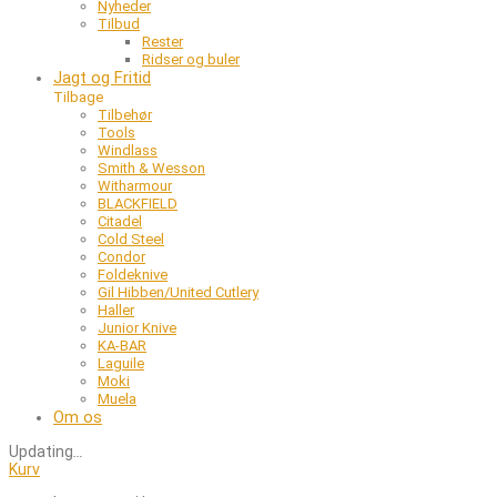
Nyheder
Tilbud
Rester
Ridser og buler
Jagt og Fritid
Tilbage
Tilbehør
Tools
Windlass
Smith & Wesson
Witharmour
BLACKFIELD
Citadel
Cold Steel
Condor
Foldeknive
Gil Hibben/United Cutlery
Haller
Junior Knive
KA-BAR
Laguile
Moki
Muela
Om os
Updating
…
Kurv