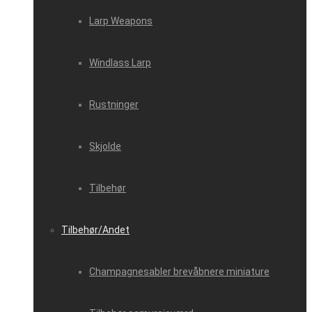
Larp Weapons
Windlass Larp
Rustninger
Skjolde
Tilbehør
Tilbehør/Andet
Champagnesabler brevåbnere miniature