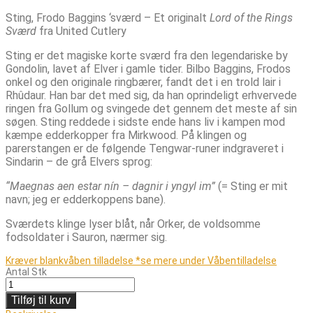
Sting, Frodo Baggins ‘sværd – Et originalt
Lord of the Rings
Sværd
fra United Cutlery
Sting er det magiske korte sværd fra den legendariske by
Gondolin, lavet af Elver i gamle tider. Bilbo Baggins, Frodos
onkel og den originale ringbærer, fandt det i en trold lair i
Rhûdaur. Han bar det med sig, da han oprindeligt erhvervede
ringen fra Gollum og svingede det gennem det meste af sin
søgen. Sting reddede i sidste ende hans liv i kampen mod
kæmpe edderkopper fra Mirkwood. På klingen og
parerstangen er de følgende Tengwar-runer indgraveret i
Sindarin – de grå Elvers sprog:
“Maegnas aen estar nín – dagnir i yngyl im”
(= Sting er mit
navn; jeg er edderkoppens bane).
Sværdets klinge lyser blåt, når Orker, de voldsomme
fodsoldater i Sauron, nærmer sig.
Kræver blankvåben tilladelse *se mere under Våbentilladelse
Antal
Stk
Tilføj til kurv