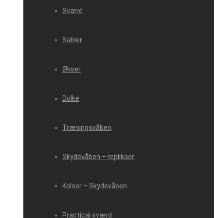
Sværd
Sabler
Økser
Dolke
Træningsvåben
Skydevåben – replikaer
Kolser – Skydevåben
Practical sværd