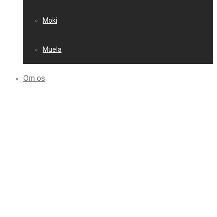
Moki
Muela
Om os