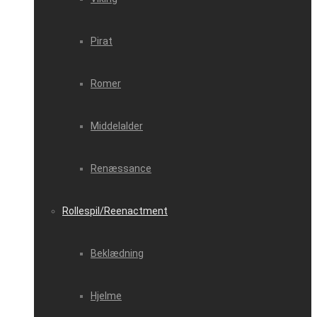
Pirat
Romer
Middelalder
Renæssance
Rollespil/Reenactment
Beklædning
Hjelme