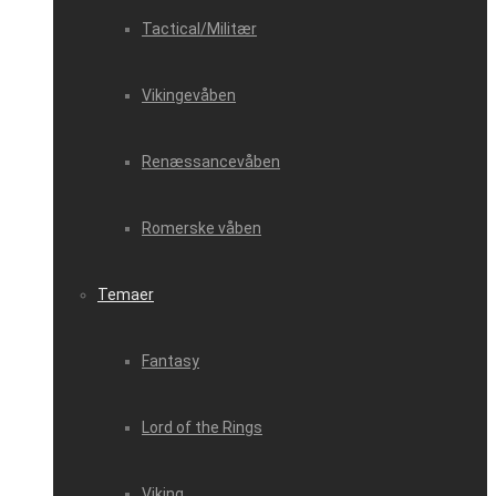
Tactical/Militær
Vikingevåben
Renæssancevåben
Romerske våben
Temaer
Fantasy
Lord of the Rings
Viking