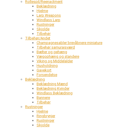
Rollespil/Reenactment
Beklædning
Hjelme
Larp Weapons
Windlass Larp
Rustninger
Skjolde
Tilbehør
Tilbehør/Andet
Champagnesabler brevåbnere miniature
Tilbehør samuraisværd
Bælter og gehæng
Vægophæng og standere
Viking og Middelalder
Husholdning
Gavekort
Forsendelse
Beklædning
Beklædning Mænd
Beklædning Kvinder
Windlass Beklædning
Bannere
Tilbehør
Rustninger
Hjelme
Ringbrynjer
Rustninger
Skjolde