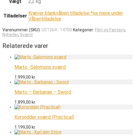
Vægt
2,2 kg
Kræver blankvåben tilladelse *se mere under
Tilladelser
Våbentilladelse
Varenummer (SKU):
UC1264 - 14700
Kategorier:
Film og Fantasy
,
Nyheder
,
Sværd
Relaterede varer
Marto -Salomons sværd
1.999,00
kr.
Marto – Barbarian – Sword
1.899,00
kr.
Korsridder sværd (Practical)
1.199,00
kr.