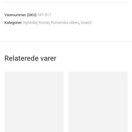
Varenummer (SKU):
MT-517
Kategorier:
Nyheder
,
Romer
,
Romerske våben
,
Sværd
Relaterede varer