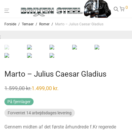
0
Forside
/
Temaer
/
Romer
/
Marto – Julius Caesar Gladius
Marto – Julius Caesar Gladius
1.599,00
kr.
1.499,00
kr.
Den
Den
oprindelige
aktuelle
pris
pris
På fjernlager
var:
er:
1.599,00 kr..
1.499,00 kr..
Forventet 14 arbejdsdages levering
Gennem midten af det første århundrede f.Kr regerede