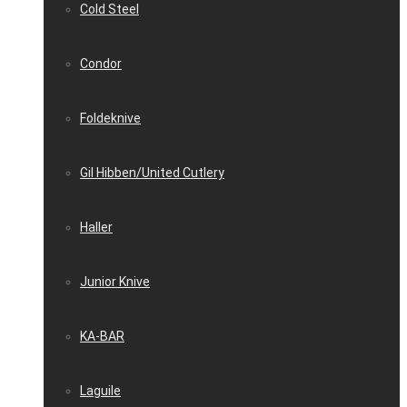
Cold Steel
Condor
Foldeknive
Gil Hibben/United Cutlery
Haller
Junior Knive
KA-BAR
Laguile