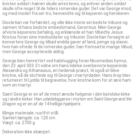
kristen soldat i hæren skulle arresteres, og enhver anden soldat
skulle ofre noget til de tiders romerske guder. Det var George imod,
og med modet fra sin tro, henvendte sig til kejseren og herskeren.
Diocletian var forfærdet, og ville ikke miste sin bedste tribune og
sønnen til hans bedste embedsmand, Gerontius. Men George
afviste kejserens befaling, og erklærede at han tilbedte Jesus
Kristus foran sine medsoldater og tribuner. Diocletian forsøgte at
konvertere George og tilbød endda gaver af land, penge og slaver,
hvis han ofrede til de romerske guder; han fremsatte mange tilbud,
men George accepterede aldrig.
George blev henrettet ved halshugging foran Nicomedias bymur,
den 23. april 303. Et vidne om hans lidelse overbeviste kejserinde
Alexandra og Athanasius, en hedensk præst, til også at blive
kristne, så de sluttede sig til George i martyrdøden. Hans krop blev
returneret til Lydda til begravelse, hvor kristne kom for at ære ham
som en martyr.
Saint George er en af de mest ærede helgener i den katolske kirke
og i andre kirker. Han udødeliggøres i myten om
Saint George and the
Dragon
og er en af de 14 hellige hjælpere.
Klinge materiale: rustfrit stål
Samlet længde: ca. 120 cm
Vægt: ca. 2700 g
Dekoration ikke skærpet.