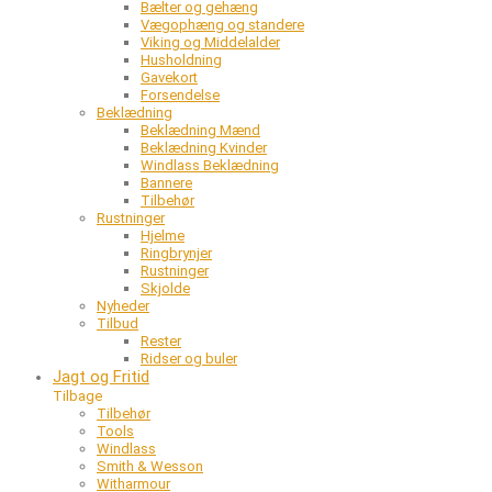
Bælter og gehæng
Vægophæng og standere
Viking og Middelalder
Husholdning
Gavekort
Forsendelse
Beklædning
Beklædning Mænd
Beklædning Kvinder
Windlass Beklædning
Bannere
Tilbehør
Rustninger
Hjelme
Ringbrynjer
Rustninger
Skjolde
Nyheder
Tilbud
Rester
Ridser og buler
Jagt og Fritid
Tilbage
Tilbehør
Tools
Windlass
Smith & Wesson
Witharmour