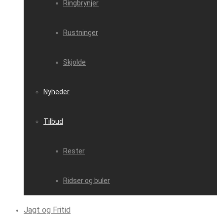
Ringbrynjer
Rustninger
Skjolde
Nyheder
Tilbud
Rester
Ridser og buler
Jagt og Fritid