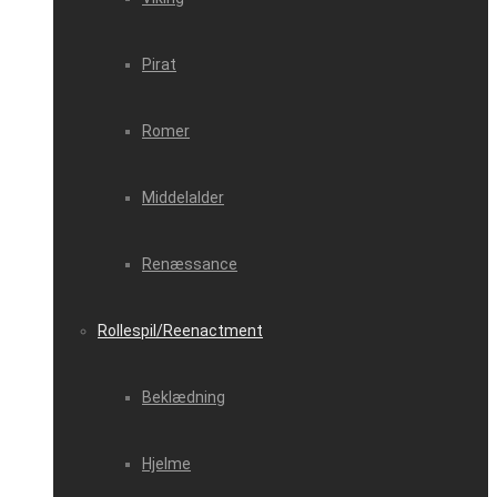
Pirat
Romer
Middelalder
Renæssance
Rollespil/Reenactment
Beklædning
Hjelme