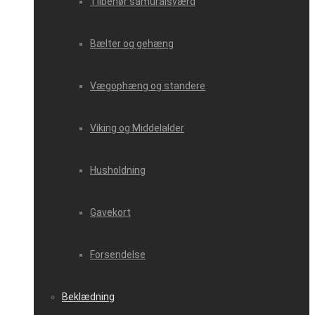
Tilbehør samuraisværd
Bælter og gehæng
Vægophæng og standere
Viking og Middelalder
Husholdning
Gavekort
Forsendelse
Beklædning