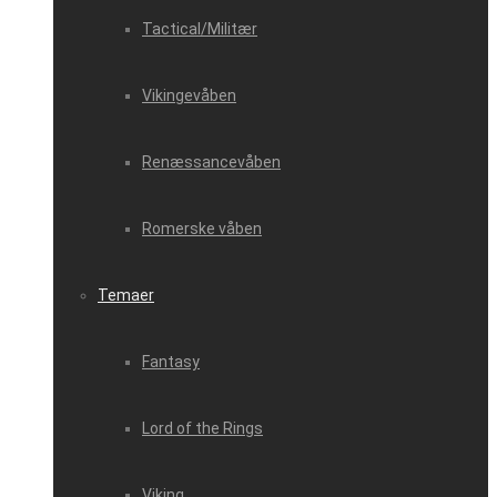
Tactical/Militær
Vikingevåben
Renæssancevåben
Romerske våben
Temaer
Fantasy
Lord of the Rings
Viking