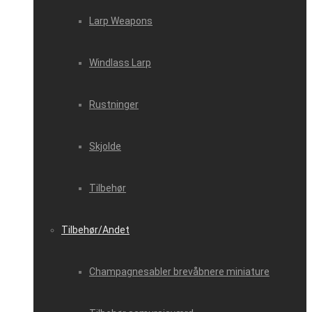
Larp Weapons
Windlass Larp
Rustninger
Skjolde
Tilbehør
Tilbehør/Andet
Champagnesabler brevåbnere miniature