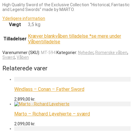
High Quality Sword of the Exclusive Collection “Historical, Fantastic
and Legend Swords” made by MARTO.
Yderligere information
Vægt
3,5 kg
Kræver blankvåben tilladelse *se mere under
Tilladelser
Våbentilladelse
Varenummer (SKU):
MT-594
Kategorier:
Nyheder
,
Romerske våben
,
Sværd
,
Våben
Relaterede varer
Windlass – Conan – Father Sword
2.899,00
kr.
Marto – Richard Løvehjerte – sværd
2.099,00
kr.