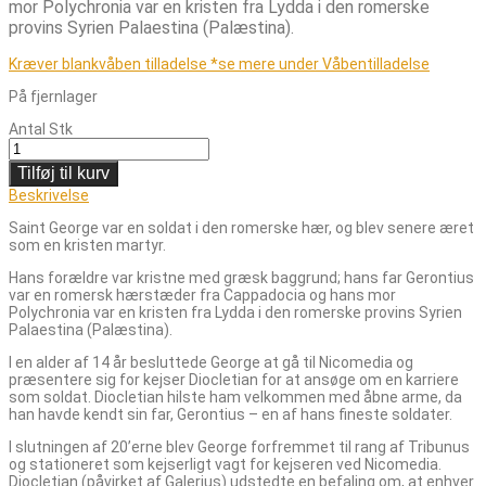
mor Polychronia var en kristen fra Lydda i den romerske
provins Syrien Palaestina (Palæstina).
Kræver blankvåben tilladelse *se mere under Våbentilladelse
På fjernlager
Antal
Stk
Tilføj til kurv
Beskrivelse
Saint George var en soldat i den romerske hær, og blev senere æret
som en kristen martyr.
Hans forældre var kristne med græsk baggrund; hans far Gerontius
var en romersk hærstæder fra Cappadocia og hans mor
Polychronia var en kristen fra Lydda i den romerske provins Syrien
Palaestina (Palæstina).
I en alder af 14 år besluttede George at gå til Nicomedia og
præsentere sig for kejser Diocletian for at ansøge om en karriere
som soldat. Diocletian hilste ham velkommen med åbne arme, da
han havde kendt sin far, Gerontius – en af hans fineste soldater.
I slutningen af 20’erne blev George forfremmet til rang af Tribunus
og stationeret som kejserligt vagt for kejseren ved Nicomedia.
Diocletian (påvirket af Galerius) udstedte en befaling om, at enhver