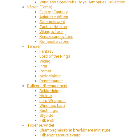
Windlass Steelcrafts Royal Armouries Collection
Våben (Tema)
Film og Fantasy
Asiatiske Våben
Samuraisværd
Tactical/Militær
Vikingevåben
Renæssancevåben
Romerske våben
Temaer
Fantasy
Lord of the Rings
Viking
Pirat
Romer
Middelalder
Renæssance
Rollespil/Reenactment
Beklædning
Hjelme
Larp Weapons
Windlass Larp
Rustninger
Skjolde
Tilbehør
Tilbehør/Andet
Champagnesabler brevåbnere miniature
Tilbehør samuraisværd