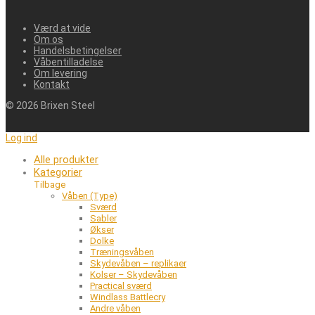
Værd at vide
Om os
Handelsbetingelser
Våbentilladelse
Om levering
Kontakt
©
2026
Brixen Steel
Log ind
Alle produkter
Kategorier
Tilbage
Våben (Type)
Sværd
Sabler
Økser
Dolke
Træningsvåben
Skydevåben – replikaer
Kolser – Skydevåben
Practical sværd
Windlass Battlecry
Andre våben