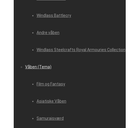
Windlass Battlecry
Andre våben
Windlass Steelcrafts Royal Armouries Collection
Våben (Tema)
Film og Fantasy
Asiatiske Våben
Samuraisværd