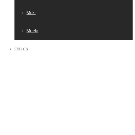
Moki
Muela
Om os