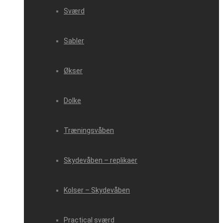
Sværd
Sabler
Økser
Dolke
Træningsvåben
Skydevåben – replikaer
Kolser – Skydevåben
Practical sværd