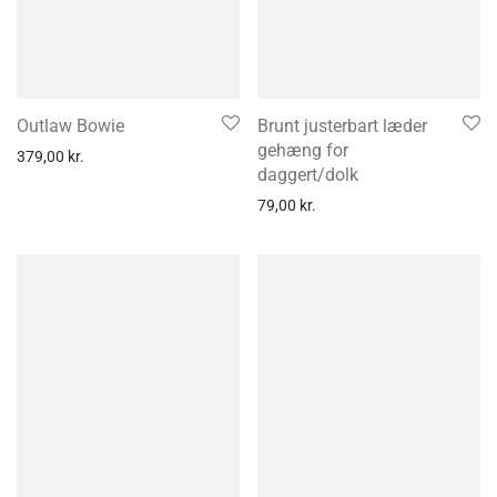
Outlaw Bowie
Brunt justerbart læder
gehæng for
379,00
kr.
daggert/dolk
79,00
kr.