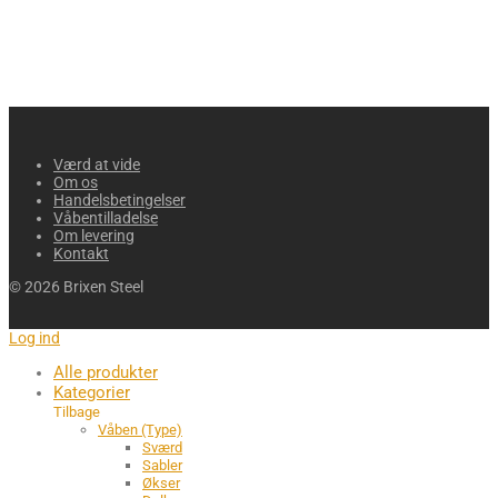
Værd at vide
Om os
Handelsbetingelser
Våbentilladelse
Om levering
Kontakt
©
2026
Brixen Steel
Log ind
Alle produkter
Kategorier
Tilbage
Våben (Type)
Sværd
Sabler
Økser