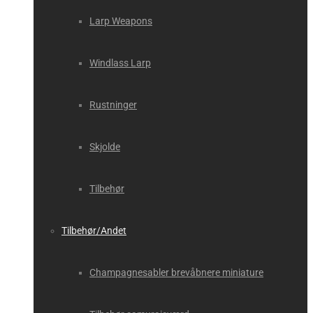
Larp Weapons
Windlass Larp
Rustninger
Skjolde
Tilbehør
Tilbehør/Andet
Champagnesabler brevåbnere miniature