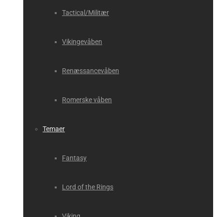
Tactical/Militær
Vikingevåben
Renæssancevåben
Romerske våben
Temaer
Fantasy
Lord of the Rings
Viking