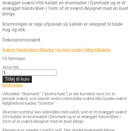
enægget sværd ofte kaldet en krumsabel i Danmark og er et
enægget håndvåben i form af et sværd designet med en buet
klinge.
Krumningen er nøje afpasset så sablen er velegnet til både
hug og stik.
Dekorationssværd.
Kræver blankvåben tilladelse *se mere under Våbentilladelse
På fjernlager
Antal
Stk
Tilføj til kurv
Beskrivelse
Udtrykket “Shamshir” (“løvens hale”) er det korrekte navn for et
persisk sværd, som blandt andre orientalske sværd eller buede sværd
lejlighedsvis kaldes “Scimitar”.
Shamsir/scimitar kan sidestilles med sabel, som er et enægget sværd
ofte kaldet en krumsabel i Danmark og er et enægget håndvåben i
form af et sværd designet med en buet klinge.
Klingen er er smedet i rustfrit stål. Den slanke enæggede klinge