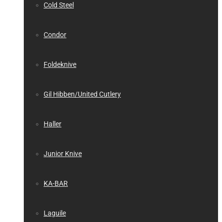
Cold Steel
Condor
Foldeknive
Gil Hibben/United Cutlery
Haller
Junior Knive
KA-BAR
Laguile