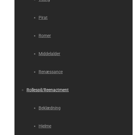
Pirat
Romer
Middelalder
Renæssance
Rollespil/Reenactment
Beklædning
Hjelme