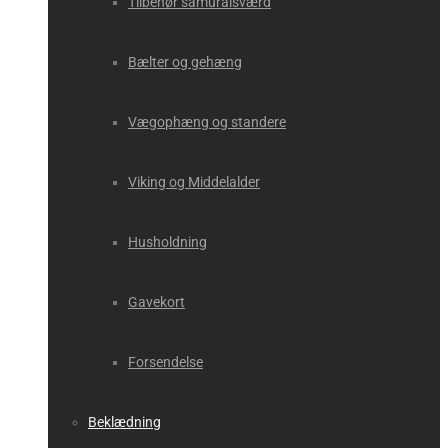
Tilbehør samuraisværd
Bælter og gehæng
Vægophæng og standere
Viking og Middelalder
Husholdning
Gavekort
Forsendelse
Beklædning