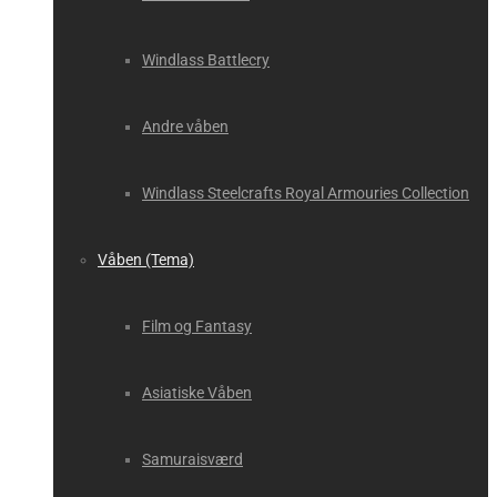
Windlass Battlecry
Andre våben
Windlass Steelcrafts Royal Armouries Collection
Våben (Tema)
Film og Fantasy
Asiatiske Våben
Samuraisværd