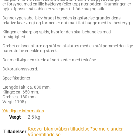
er forsynet med en lille højderyg (eller top) nær odden. Krumningen er
nøje afpasset så sablen er velegnet til både hug og stik.
Denne type sabel blev brugt i bereden krigsførelse grundet dens
relative lave vægt og formen er optimal til at hugge med fra hesteryg.
Klingen er skarp og spids, hvorfor den skal behandles med
forsigtighed.
Grebet er lavet af træ og stål og afsluttes med en stål pommel den lige
parérstolpe er enkle og stærk.
Der medfølger en skede af sort læder med tryklåse.
Dekorationssværd.
Specifikationer:
Længde i alt: ca. 830 mm.
Klinge: ca. 650 mm.
Greb: ca. 180 mm.
Vægt: 1105 g.
Yderligere information
Vægt
2,5 kg
Kræver blankvåben tilladelse *se mere under
Tilladelser
Våbentilladelse