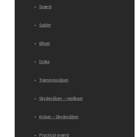
Sværd
Sabler
Økser
Dolke
Træningsvåben
Skydevåben – replikaer
Kolser – Skydevåben
Practical sværd