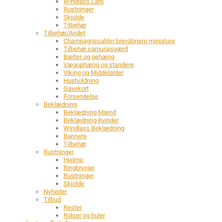
Windlass Larp
Rustninger
Skjolde
Tilbehør
Tilbehør/Andet
Champagnesabler brevåbnere miniature
Tilbehør samuraisværd
Bælter og gehæng
Vægophæng og standere
Viking og Middelalder
Husholdning
Gavekort
Forsendelse
Beklædning
Beklædning Mænd
Beklædning Kvinder
Windlass Beklædning
Bannere
Tilbehør
Rustninger
Hjelme
Ringbrynjer
Rustninger
Skjolde
Nyheder
Tilbud
Rester
Ridser og buler