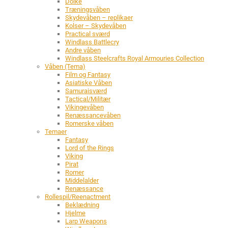
Dolke
Træningsvåben
Skydevåben – replikaer
Kolser – Skydevåben
Practical sværd
Windlass Battlecry
Andre våben
Windlass Steelcrafts Royal Armouries Collection
Våben (Tema)
Film og Fantasy
Asiatiske Våben
Samuraisværd
Tactical/Militær
Vikingevåben
Renæssancevåben
Romerske våben
Temaer
Fantasy
Lord of the Rings
Viking
Pirat
Romer
Middelalder
Renæssance
Rollespil/Reenactment
Beklædning
Hjelme
Larp Weapons