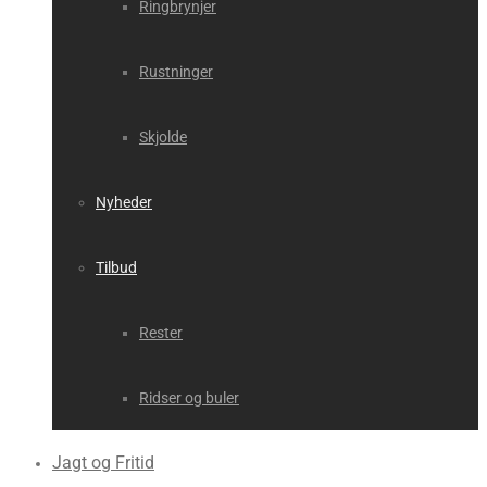
Ringbrynjer
Rustninger
Skjolde
Nyheder
Tilbud
Rester
Ridser og buler
Jagt og Fritid