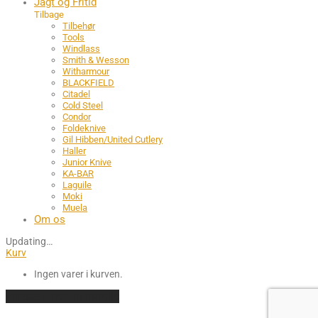
Jagt og Fritid
Tilbage
Tilbehør
Tools
Windlass
Smith & Wesson
Witharmour
BLACKFIELD
Citadel
Cold Steel
Condor
Foldeknive
Gil Hibben/United Cutlery
Haller
Junior Knive
KA-BAR
Laguile
Moki
Muela
Om os
Updating
…
Kurv
Ingen varer i kurven.
Fortsæt med at handle