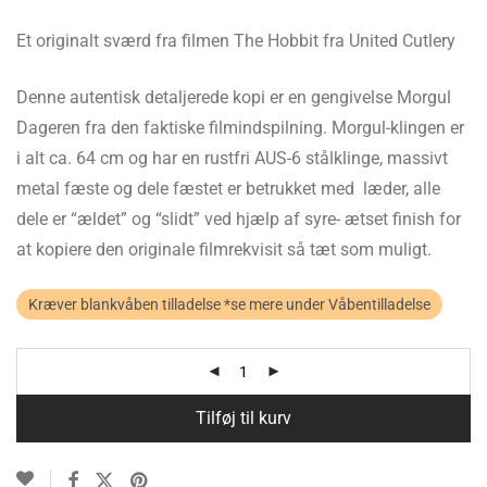
Et originalt sværd fra filmen The Hobbit fra United Cutlery
Denne autentisk detaljerede kopi er en gengivelse Morgul
Dageren fra den faktiske filmindspilning. Morgul-klingen er
i alt ca. 64 cm og har en rustfri AUS-6 stålklinge, massivt
metal fæste og dele fæstet er betrukket med læder, alle
dele er “ældet” og “slidt” ved hjælp af syre- ætset finish for
at kopiere den originale filmrekvisit så tæt som muligt.
Kræver blankvåben tilladelse *se mere under Våbentilladelse
Tilføj til kurv