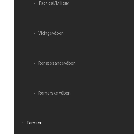
Tactical/Militær
Vikingevåben
Renæssancevåben
Romerske våben
Temaer