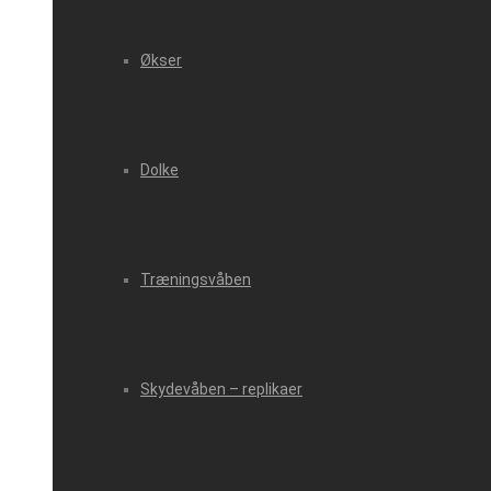
Økser
Dolke
Træningsvåben
Skydevåben – replikaer