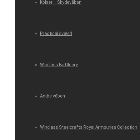
Kolser – Skydevåben
Practical sværd
Windlass Battlecry
Andre våben
Windlass Steelcrafts Royal Armouries Collection