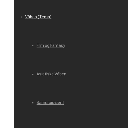
Våben (Tema)
Film og Fantasy
Asiatiske Våben
Samuraisværd