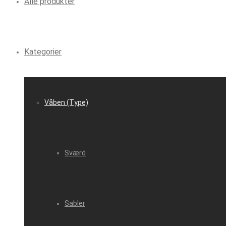
Alle produkter
Kategorier
Våben (Type)
Sværd
Sabler