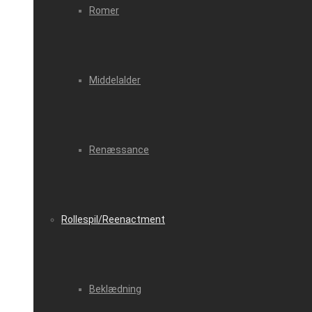
Romer
Middelalder
Renæssance
Rollespil/Reenactment
Beklædning