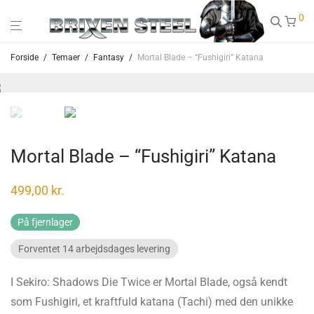
0
Forside
/
Temaer
/
Fantasy
/
Mortal Blade – “Fushigiri” Katana
Mortal Blade – “Fushigiri” Katana
499,00
kr.
På fjernlager
Forventet 14 arbejdsdages levering
I Sekiro: Shadows Die Twice er Mortal Blade, også kendt
som Fushigiri, et kraftfuld katana (Tachi) med den unikke