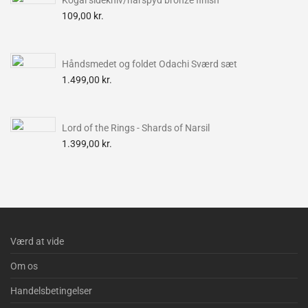
Kogai sidekniv/hårspyd bronze finish
109,00
kr.
Håndsmedet og foldet Odachi Sværd sæt
1.499,00
kr.
Lord of the Rings - Shards of Narsil
1.399,00
kr.
Værd at vide
Om os
Handelsbetingelser