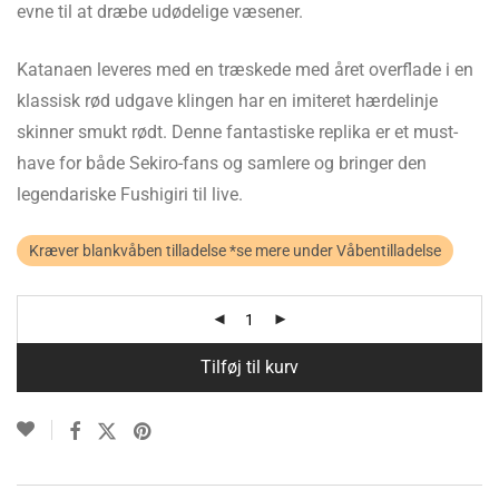
evne til at dræbe udødelige væsener.
Katanaen leveres med en træskede med året overflade i en
klassisk rød udgave klingen har en imiteret hærdelinje
skinner smukt rødt. Denne fantastiske replika er et must-
have for både Sekiro-fans og samlere og bringer den
legendariske Fushigiri til live.
Kræver blankvåben tilladelse *se mere under Våbentilladelse
Tilføj til kurv