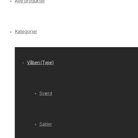
Alle produkter
Kategorier
Våben (Type)
Sværd
Sabler