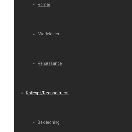
Romer
Middelalder
Renæssance
Rollespil/Reenactment
Beklædning