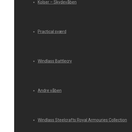
Kolser – Skydevåben
Practical sværd
Windlass Battlecry
Andre våben
Windlass Steelcrafts Royal Armouries Collection