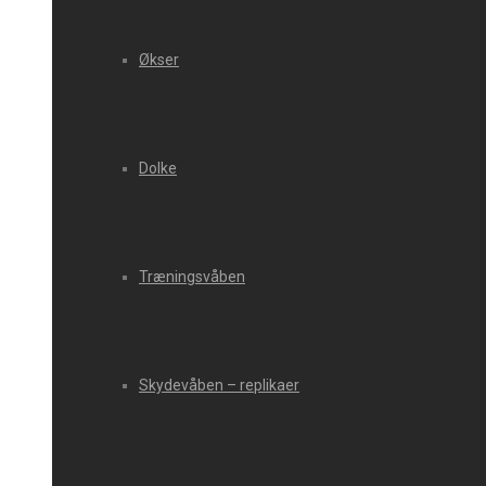
Økser
Dolke
Træningsvåben
Skydevåben – replikaer