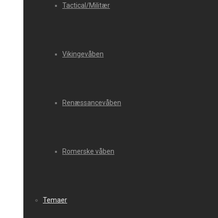
Tactical/Militær
Vikingevåben
Renæssancevåben
Romerske våben
Temaer